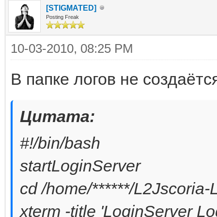
[STIGMATED]
Posting Freak
10-03-2010, 08:25 PM
В папке логов не создаётс
Цитата:
#!/bin/bash
startLoginServer
cd /home/******/L2Jscoria-
xterm -title 'LoginServer Log'