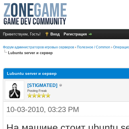
Приветствуем, Гость!
Вход
Регистрация
Форум администраторов игровых серверов
›
Полезное / Common
›
Операцио
Lubuntu server и сервер
среднем
Lubuntu server и сервер
[STIGMATED]
Posting Freak
10-03-2010, 03:23 PM
На машине стоит ubuntu serv