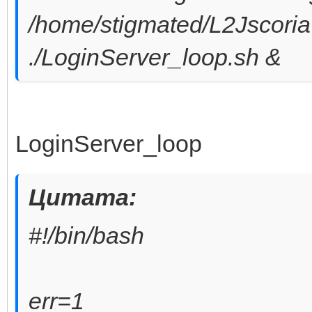
/home/stigmated/L2Jscoria-
./LoginServer_loop.sh &
LoginServer_loop
Цитата:
#!/bin/bash
err=1