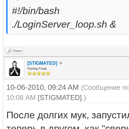
#!/bin/bash
./LoginServer_loop.sh &
Поиск
[STIGMATED]
Posting Freak
10-06-2010, 09:24 AM
(Сообщение по
10:08 AM
[STIGMATED]
.)
После долгих мук, запусти
теперь в другом, как "све