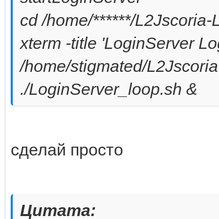
cd /home/******/L2Jscoria-
xterm -title 'LoginServer Log'
/home/stigmated/L2Jscoria-
./LoginServer_loop.sh &
сделай просто
Цитата: