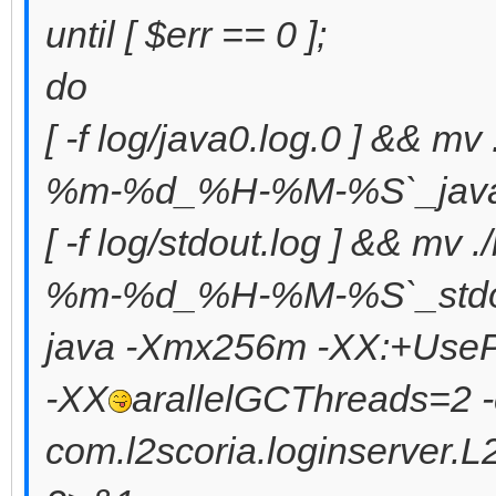
until [ $err == 0 ];
do
[ -f log/java0.log.0 ] && mv
%m-%d_%H-%M-%S`_java
[ -f log/stdout.log ] && mv 
%m-%d_%H-%M-%S`_stdou
java -Xmx256m -XX:+UseP
-XX
arallelGCThreads=2 -cp
com.l2scoria.loginserver.L2