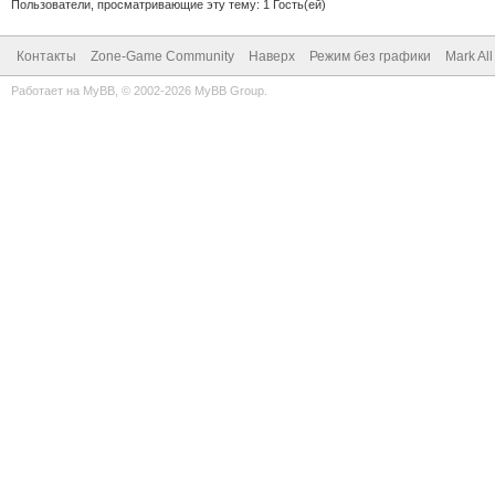
Пользователи, просматривающие эту тему: 1 Гость(ей)
Контакты
Zone-Game Community
Наверх
Режим без графики
Mark Al
Работает на
MyBB
, © 2002-2026
MyBB Group
.