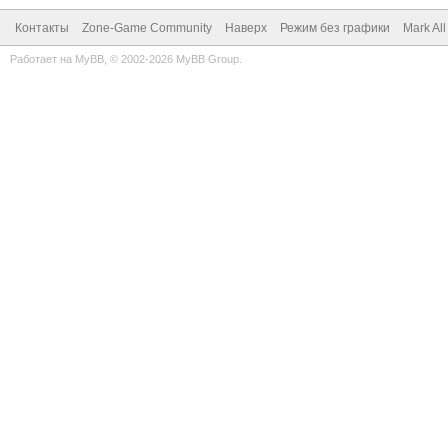
Контакты
Zone-Game Community
Наверх
Режим без графики
Mark Al
Работает на
MyBB
, © 2002-2026
MyBB Group
.