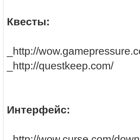
Квесты:
_http://wow.gamepressure.
_http://questkeep.com/
Интерфейс:
_http://wow.curse.com/down