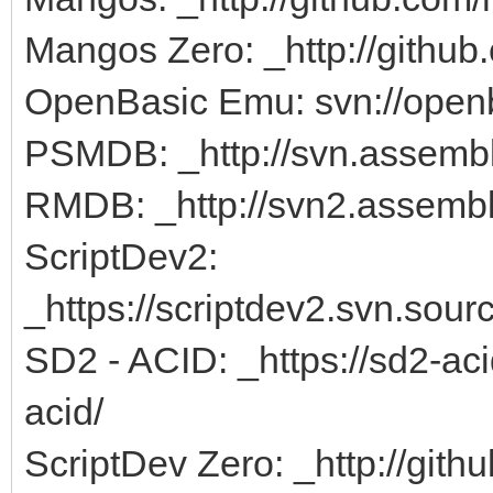
Mangos Zero: _http://gith
OpenBasic Emu: svn://open
PSMDB: _http://svn.assemb
RMDB: _http://svn2.assemb
ScriptDev2:
_https://scriptdev2.svn.sour
SD2 - ACID: _https://sd2-aci
acid/
ScriptDev Zero: _http://gith