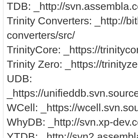
TDB: _http://svn.assembla.c
Trinity Converters: _http://bi
converters/src/
TrinityCore: _https://trinit
Trinity Zero: _https://trinit
UDB:
_https://unifieddb.svn.source
WCell: _https://wcell.svn.so
WhyDB: _http://svn.xp-dev.
YTDB: _http://svn2.assembl