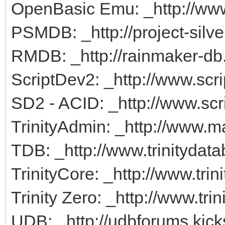
OpenBasic Emu: _http://ww
PSMDB: _http://project-silv
RMDB: _http://rainmaker-d
ScriptDev2: _http://www.scr
SD2 - ACID: _http://www.scr
TrinityAdmin: _http://www.m
TDB: _http://www.trinitydata
TrinityCore: _http://www.trin
Trinity Zero: _http://www.tri
UDB: _http://udbforums.kick