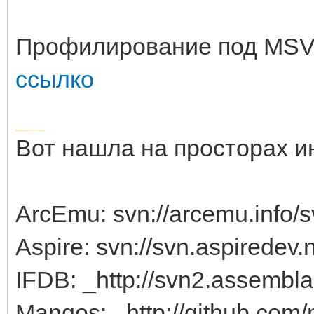
Профилирование под MS
сcылко
Добавлено через 14 минут
Вот нашла на просторах и
ArcEmu: svn://arcemu.info/s
Aspire: svn://svn.aspiredev.
IFDB: _http://svn2.assembl
Mangos: _http://github.co