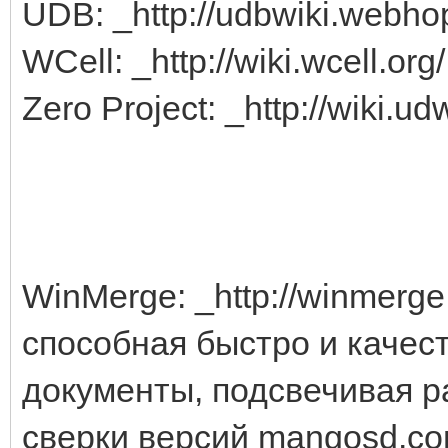
UDB: _http://udbwiki.webhop
WCell: _http://wiki.wcell.org/
Zero Project: _http://wiki.udw
WinMerge: _http://winmerg
способная быстро и качес
документы, подсвечивая р
сверки версий mangosd.co