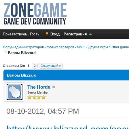
Приветствуем, Гость!
Вход
Регистрация
Форум администраторов игровых серверов
›
MMO
›
Другие игры / Other gam
Взлом Вlizzаrd
среднем
Страницы (2):
1
2
Следующий »
Взлом Вlizzаrd
The Horde
Senior Member
08-10-2012, 04:57 PM