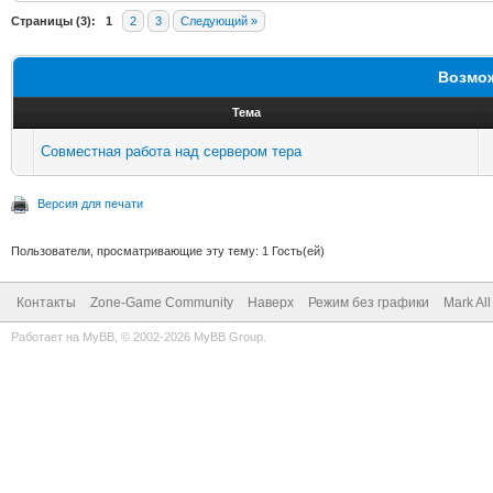
Страницы (3):
1
2
3
Следующий »
Возмож
Тема
Совместная работа над сервером тера
Версия для печати
Пользователи, просматривающие эту тему: 1 Гость(ей)
Контакты
Zone-Game Community
Наверх
Режим без графики
Mark Al
Работает на
MyBB
, © 2002-2026
MyBB Group
.