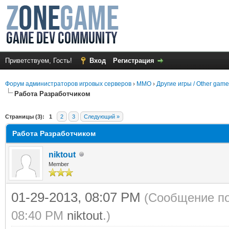
Приветствуем, Гость!
Вход
Регистрация
Форум администраторов игровых серверов
›
MMO
›
Другие игры / Other gam
Работа Разработчиком
среднем
Страницы (3):
1
2
3
Следующий »
Работа Разработчиком
niktout
Member
01-29-2013, 08:07 PM
(Сообщение по
08:40 PM
niktout
.)