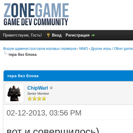
Приветствуем, Гость!
Вход
Регистрация
Форум администраторов игровых серверов
›
MMO
›
Другие игры / Other gam
тера без блока
среднем
тера без блока
ChipWarl
Senior Member
02-12-2013, 03:56 PM
вот и совершилось)