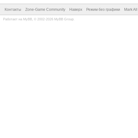
Контакты
Zone-Game Community
Наверх
Режим без графики
Mark Al
Работает на
MyBB
, © 2002-2026
MyBB Group
.