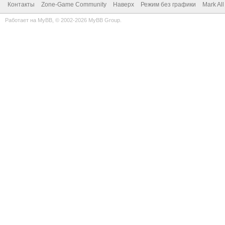
Контакты
Zone-Game Community
Наверх
Режим без графики
Mark Al
Работает на
MyBB
, © 2002-2026
MyBB Group
.