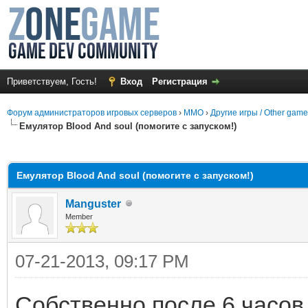
Приветствуем, Гость!
Вход
Регистрация
Форум администраторов игровых серверов
›
MMO
›
Другие игры / Other gam
Емулятор Blood And soul (помогите с запуском!)
среднем
Емулятор Blood And soul (помогите с запуском!)
Manguster
Member
07-21-2013, 09:17 PM
Собственно после 6 часов 