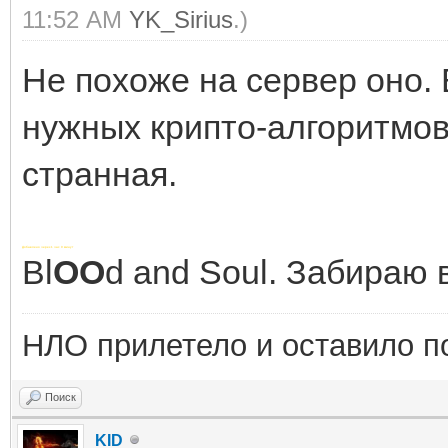
11:52 AM
YK_Sirius
.)
Не похоже на сервер оно.
нужных крипто-алгоритмов
странная.
Добавлено через 1 час 0 минут
Bl
OO
d and Soul. Забираю 
НЛО прилетело и оставило п
Поиск
KID