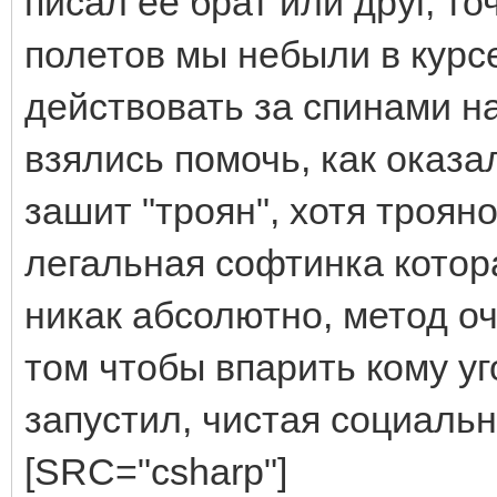
писал ее брат или друг, то
полетов мы небыли в курсе
действовать за спинами н
взялись помочь, как оказа
зашит "троян", хотя трояно
легальная софтинка котор
никак абсолютно, метод оч
том чтобы впарить кому уг
запустил, чистая социаль
[SRC="csharp"]