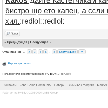
Kakos
Дайте Кастетчикам как
бистро що ето капец, а єсли 
хил.
:redlol::redlol:
Поиск
«
Предыдущая
|
Следующая
»
Страницы (8):
1
2
3
4
5
...
8
Следующий »
Версия для печати
Пользователи, просматривающие эту тему: 1 Гость(ей)
Контакты
Zone-Game Community
Наверх
Режим без графики
Mark Al
Работает на
MyBB
, © 2002-2026
MyBB Group
.