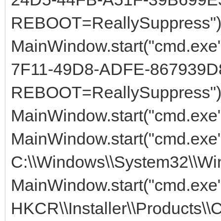
REBOOT=ReallySuppress")
MainWindow.start("cmd.exe
7F11-49D8-ADFE-867939D8
REBOOT=ReallySuppress")
MainWindow.start("cmd.exe",
MainWindow.start("cmd.exe",
C:\\Windows\\System32\\Wi
MainWindow.start("cmd.exe",
HKCR\\Installer\\Product