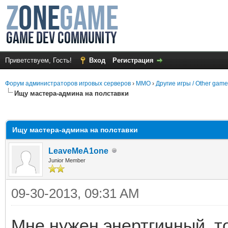
Приветствуем, Гость!
Вход
Регистрация
Форум администраторов игровых серверов
›
MMO
›
Другие игры / Other gam
Ищу мастера-админа на полставки
среднем
Ищу мастера-админа на полставки
LeaveMeA1one
Junior Member
09-30-2013, 09:31 AM
Мне нужен энертгичный, т