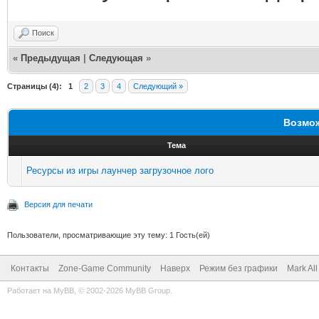
Поиск
«
Предыдущая
|
Следующая
»
Страницы (4):
1
2
3
4
Следующий »
Возмож
Тема
Ресурсы из игры лаунчер загрузочное лого
Версия для печати
Пользователи, просматривающие эту тему: 1 Гость(ей)
Контакты
Zone-Game Community
Наверх
Режим без графики
Mark Al
Работает на
MyBB
, © 2002-2026
MyBB Group
.