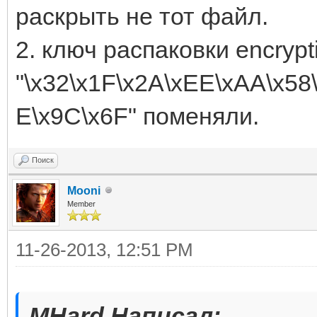
раскрыть не тот файл.
2. ключ распаковки encryp
"\x32\x1F\x2A\xEE\xAA\x58
E\x9C\x6F" поменяли.
Поиск
Mooni
Member
11-26-2013, 12:51 PM
MHard Написал: