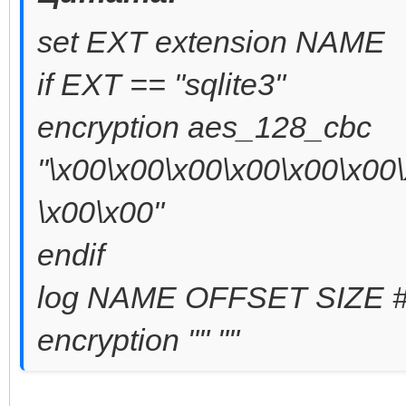
set EXT extension NAME
if EXT == "sqlite3"
encryption aes_128_cbc
"\x00\x00\x00\x00\x00\x00
\x00\x00"
endif
log NAME OFFSET SIZE # d
encryption "" ""