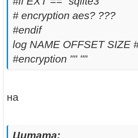
#if EXT == "sqlite3"
# encryption aes? ???
#endif
log NAME OFFSET SIZE # d
#encryption "" ""
на
Цитата: