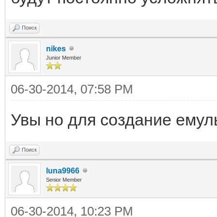
(uint)Inline(ref cry)
Поиск
return Array;
nikes
}
Junior Member
06-30-2014, 07:58 PM
byte[] StoCDecrypt(by
Увы но для создание емуль
{
byte[] Array = new 
Поиск
uint cry = (uint)(B
luna9966
Senior Member
522286496);
int n = 4 * (BodyPa
06-30-2014, 10:23 PM