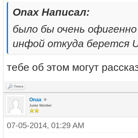
{
Onax Написал:
byte[] Array = n
было бы очень офигенно
byte[BodyPacket.Leng
инфой откуда берется 
uint cry = (uint)(
522286496);
тебе об этом могут расска
int n = 4 * (BodyP
for (int i = n - 1
Поиск
Array[i] = (byte
Onax
Junior Member
^ (uint)Inline(ref c
07-05-2014, 01:29 AM
for (int i = n; i 