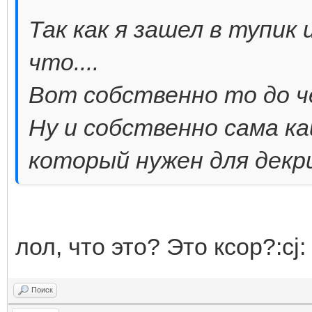
Так как я зашел в тупик 
byte[] CtoSDecrypt(b
что....
UnkKey)
Вот собственно то до че
{
Ну и собственно сама ка
byte[] Array = n
который нужен для декр
byte[BodyPacket.Leng
uint cry = (uint)(
(ulong)BodyPacket.Le
лол, что это? Это ксор?:cj:
1973428001u;
int n = 4 * (BodyP
Поиск