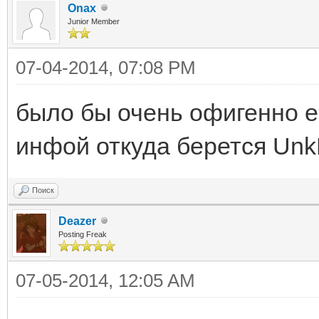
for (int i = n - 1
Onax
Junior Member
Array[i] = (byte
^ (uint)Inline(ref c
07-04-2014, 07:08 PM
for (int i = n; i 
было бы очень офигенно 
i++)
инфой откуда берется Un
Array[i] = (byte
^ (uint)Inline(ref c
Поиск
return Array;
Deazer
Posting Freak
}
07-05-2014, 12:05 AM
byte[] StoCDecrypt(b