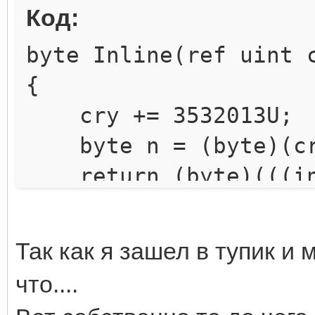
Код:
byte Inline(ref uint 
{
cry += 3532013U;
byte n = (byte)(cr
return (byte)(((int
}
Так как я зашел в тупик и 
byte[] CtoSDecrypt(by
что....
UnkKey)