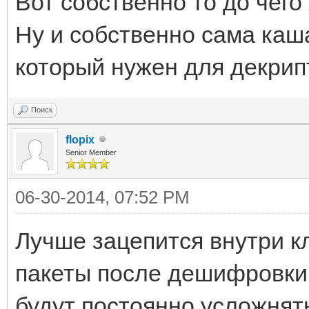
Вот собственно то до чего
{
Ну и собственно сама каша
byte[] Array = new 
который нужен для декрип
uint cry = (uint)((
(ulong)BodyPacket.Len
Поиск
1973428001u;
flopix
int n = 4 * (BodyPa
Senior Member
for (int i = n - 1;
06-30-2014, 07:52 PM
Array[i] = (byte)
Лучше зацепится внутри к
(uint)Inline(ref cry)
пакеты после дешифровки
for (int i = n; i <
будут постоянно усложнять
Array[i] = (byte)