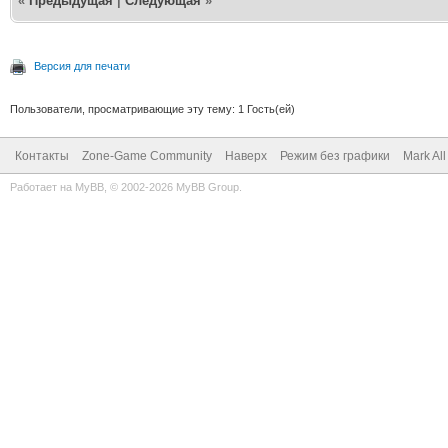
«
Предыдущая
|
Следующая
»
Версия для печати
Пользователи, просматривающие эту тему: 1 Гость(ей)
Контакты
Zone-Game Community
Наверх
Режим без графики
Mark Al
Работает на
MyBB
, © 2002-2026
MyBB Group
.