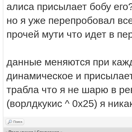
i++)
алиса присылает бобу его
Array[i] = (byte
но я уже перепробовал все
^ (uint)Inline(ref c
прочей мути что идет в пе
return Array;
}
данные меняются при кажд
динамическое и присылает
трабла что я не шарю в ре
(ворлдкукис ^ 0x25) я ника
Поиск