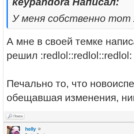
keypandora Написал:
У меня собственно тот ж
А мне в своей темке напис
решил :redlol::redlol::redlol:
Печально то, что новоисп
обещавшая изменения, ник
Поиск
helly