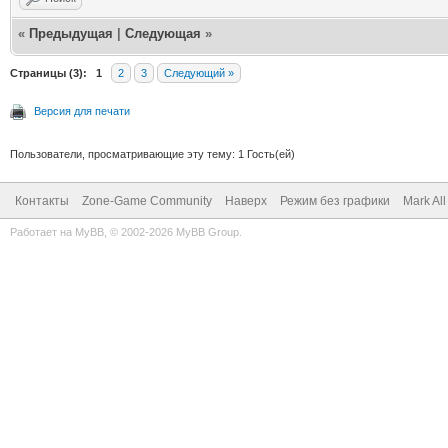
«
Предыдущая
|
Следующая
»
Страницы (3):
1
2
3
Следующий »
Версия для печати
Пользователи, просматривающие эту тему: 1 Гость(ей)
Контакты
Zone-Game Community
Наверх
Режим без графики
Mark Al
Работает на
MyBB
, © 2002-2026
MyBB Group
.