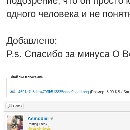
подозрение, что он просто 
одного человека и не понят
Добавлено:
P.s. Спасибо за минуса О 
Файлы вложений
4691a7e8deb479ffb513835ccca0baed.png
(Размер: 8.99 KB / Заг
Поиск
Asmodiel
Posting Freak