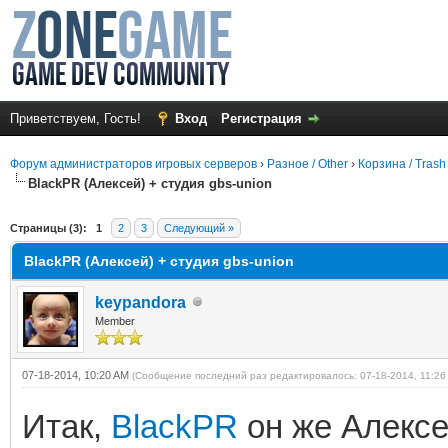
Приветствуем, Гость!
Вход
Регистрация
Форум администраторов игровых серверов
›
Разное / Other
›
Корзина / Trash
BlackPR (Алексей) + студия gbs-union
среднем
Страницы (3):
1
2
3
Следующий »
BlackPR (Алексей) + студия gbs-union
keypandora
Member
07-18-2014, 10:20 AM
(Сообщение последний раз редактировалось: 07-18-2014, 11:2
Итак,
BlackPR
он же Алексе