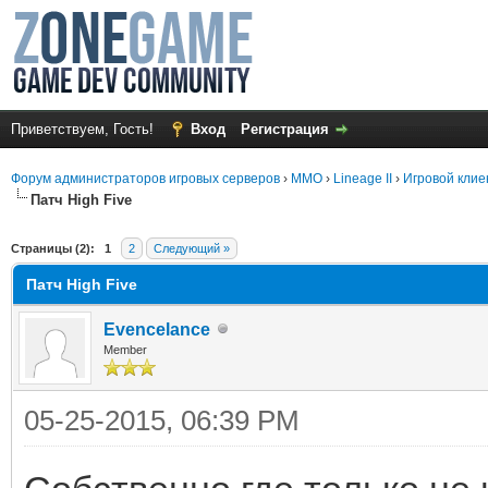
Приветствуем, Гость!
Вход
Регистрация
Форум администраторов игровых серверов
›
MMO
›
Lineage II
›
Игровой клие
Патч High Five
среднем
Страницы (2):
1
2
Следующий »
Патч High Five
Evencelance
Member
05-25-2015, 06:39 PM