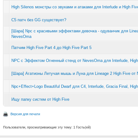
High Silenos монстры со звуками и атаками для Interlude и High Fiv
C5 патч без GG существует?
[Шара] Npc с красивыми эффектами девочка - одуванчик для Lineag
NevesOma
Патчим High Five Part 4 до High Five Part 5
NPC с Эффектом Огненный стенд от NevesOma для Interlude, High 
[Шара] Агатионы Летучая мышь и Луна для Lineage 2 High Five о
Npc+Effect+Logo Beautiful Dwarf для C4, Interlude, Gracia Final, High
Ищу папку систем от High Five
Версия для печати
Пользователи, просматривающие эту тему: 1 Гость(ей)