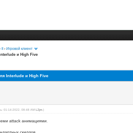
 II
›
Игровой клиент
nterlude и High Five
я Interlude и High Five
ь: 01-14-2022, 08:48 AM
L2jm
.)
семи attack анимациями.
андартных скиллов.