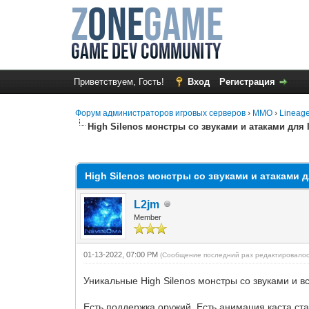
Приветствуем, Гость!
Вход
Регистрация
Форум администраторов игровых серверов
›
MMO
›
Lineage
High Silenos монстры со звуками и атаками для I
0 Голос(ов) - 0 в среднем
1
2
3
4
5
High Silenos монстры со звуками и атаками дл
L2jm
Member
01-13-2022, 07:00 PM
(Сообщение последний раз редактировалос
Уникальные High Silenos монстры со звуками и в
Есть поддержка оружий. Есть анимация каста ст