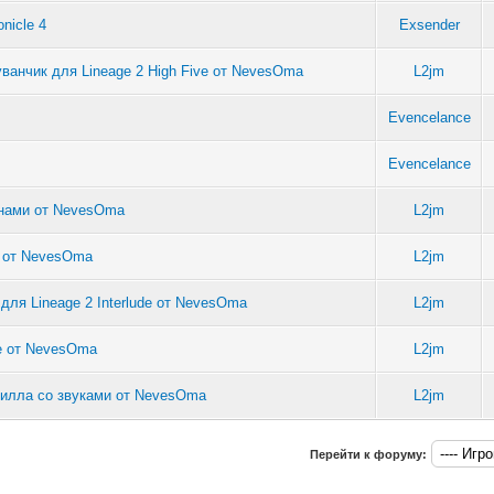
nicle 4
Exsender
ванчик для Lineage 2 High Five от NevesOma
L2jm
Evencelance
Evencelance
енами от NevesOma
L2jm
de от NevesOma
L2jm
ля Lineage 2 Interlude от NevesOma
L2jm
de от NevesOma
L2jm
скилла со звуками от NevesOma
L2jm
Перейти к форуму: