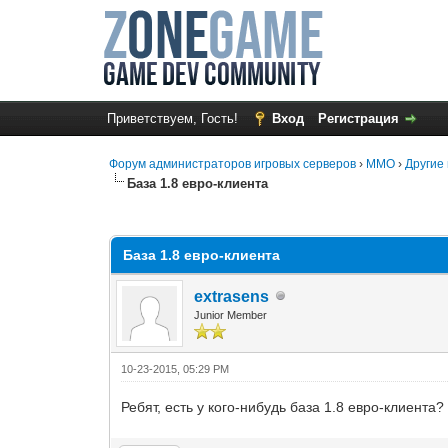
Приветствуем, Гость!
Вход
Регистрация
Форум администраторов игровых серверов
›
MMO
›
Другие 
База 1.8 евро-клиента
0 Голос(ов) - 0 в среднем
1
2
3
4
5
База 1.8 евро-клиента
extrasens
Junior Member
10-23-2015, 05:29 PM
Ребят, есть у кого-нибудь база 1.8 евро-клиента?