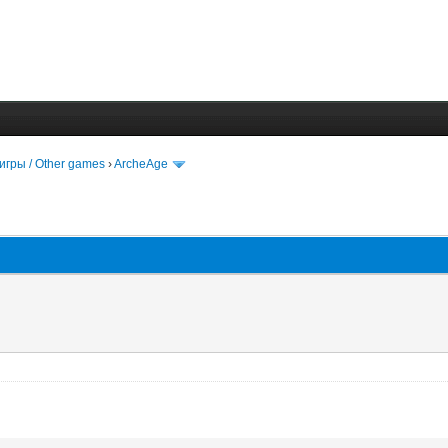
игры / Other games
›
ArcheAge