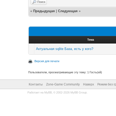
Поиск
«
Предыдущая
|
Следующая
»
Тема
Актуальная sqlite База, есть у кого?
Версия для печати
Пользователи, просматривающие эту тему: 1 Гость(ей)
Контакты
Zone-Game Community
Наверх
Режим без г
Работает на
MyBB
, © 2002-2026
MyBB Group
.