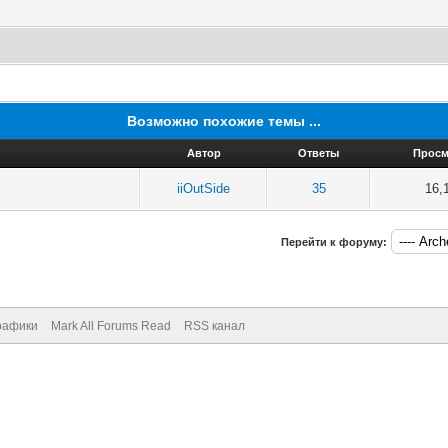
Возможно похожие темы ...
Автор
Ответы
Прос
iiOutSide
35
16,
Перейти к форуму:
рафики
Mark All Forums Read
RSS канал