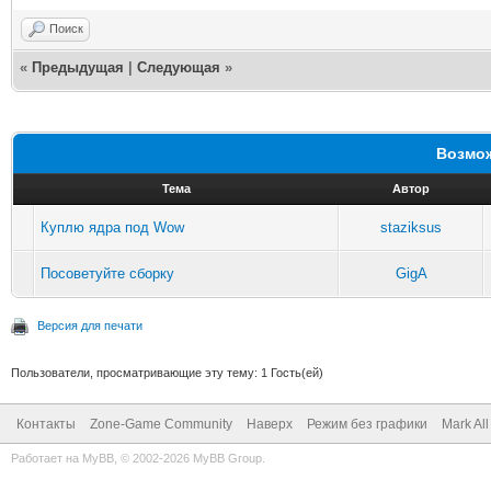
Поиск
«
Предыдущая
|
Следующая
»
Возмож
Тема
Автор
Куплю ядра под Wow
staziksus
Посоветуйте сборку
GigA
Версия для печати
Пользователи, просматривающие эту тему: 1 Гость(ей)
Контакты
Zone-Game Community
Наверх
Режим без графики
Mark Al
Работает на
MyBB
, © 2002-2026
MyBB Group
.