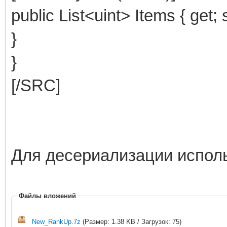
public List<uint> Items { get; s
}
}
[/SRC]
Для десериализации испол
Файлы вложений
New_RankUp.7z
(Размер: 1.38 KB / Загрузок: 75)