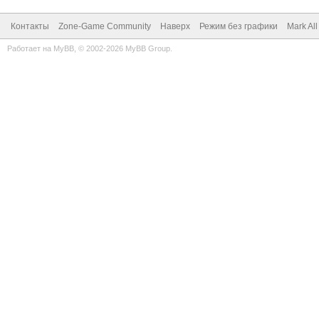
Контакты
Zone-Game Community
Наверх
Режим без графики
Mark Al
Работает на
MyBB
, © 2002-2026
MyBB Group
.