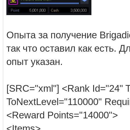
Опыта за получение Brigadie
так что оставил как есть. 
опыт указан.
[SRC="xml"] <Rank Id="24" T
ToNextLevel="110000" Requ
<Reward Points="14000">
<Items>