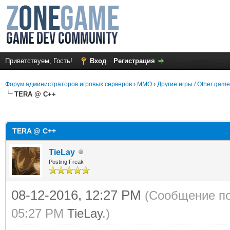
Приветствуем, Гость!
Вход
Регистрация
Форум администраторов игровых серверов
›
MMO
›
Другие игры / Other gam
TERA @ C++
среднем
TERA @ C++
TieLay
Posting Freak
08-12-2016, 12:27 PM
(Сообщение по
05:27 PM
TieLay
.)