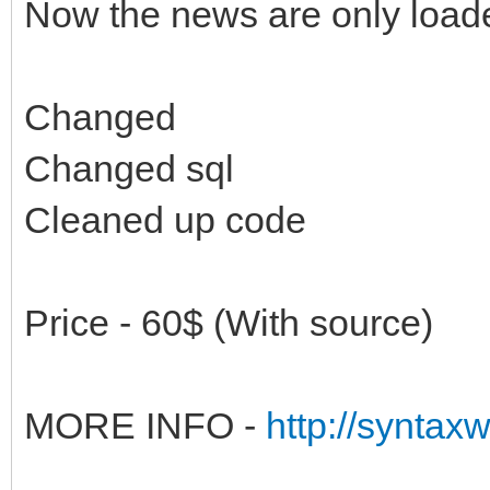
Now the news are only loade
Changed
Changed sql
Сleaned up code
Price - 60$ (With source)
MORE INFO -
http://syntax