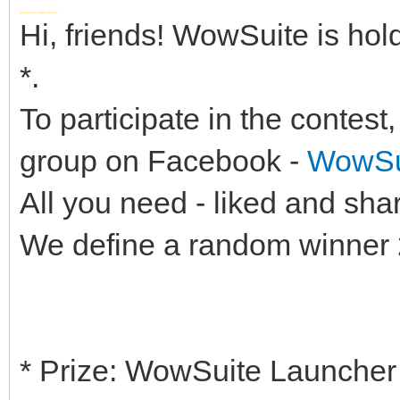
Добавлено через 1 минуту
Hi, friends! WowSuite is hol
*.
To participate in the contes
group on Facebook -
WowSu
All you need - liked and shar
We define a random winner
* Prize: WowSuite Launcher 