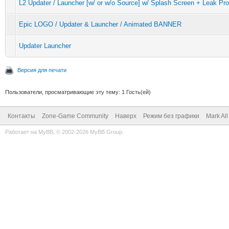
L2 Updater / Launcher [w/ or w/o Source] w/ Splash Screen + Leak Pro
Epic LOGO / Updater & Launcher / Animated BANNER
Updater Launcher
Версия для печати
Пользователи, просматривающие эту тему: 1 Гость(ей)
Контакты
Zone-Game Community
Наверх
Режим без графики
Mark Al
Работает на
MyBB
, © 2002-2026
MyBB Group
.