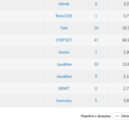
slimak
0
3,
Boris2105
1
3,
Tails
18
10,
CHIPSET
47
66,
Kenrix
1
2,
JavaMan
33
13,
JavaMan
0
2,
NDWT
0
2,
foxovsky
5
3,
Перейти к форуму: