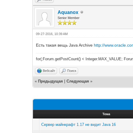
Aquanox
Senior Member
09-27-2016, 10:39 AM
Есть такая вещь Java Archive
http://www.oracle.co
for(;Forum.getPostCount() < Integer.MAX_VALUE; Forum
Вебсайт
Поиск
«
Предыдущая
|
Следующая
»
Тема
Сервер майнкрафт 1.17 не видит Java 16