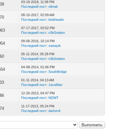
03-19-2018, 11:08 PM
239
Последний пост
:
slimak
08-10-2017, 02:09 AM
770
Последний пост
:
klubheads
07-17-2017, 03:52 PM
363
Последний пост
:
n3k0nation
09-06-2016, 10:14 PM
954
Последний пост
:
sawayik
05-11-2014, 05:28 PM
960
Последний пост
:
n3k0nation
04-08-2014, 01:06 PM
654
Последний пост
:
SouthBridge
01-11-2014, 04:13 AM
103
Последний пост
:
JavaMan
12-26-2013, 04:47 PM
786
Последний пост
:
NDWT
11-17-2013, 05:24 PM
874
Последний пост
:
darkevil