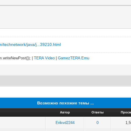
m/technetwork/java/j...39210.html
.writeNewPost()); |
TERA Video
|
GamezTERA Emu
Возможно похожие темы ...
Автор
Ответы
Прос
Erikvd2244
0
1,