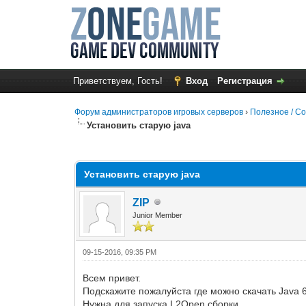
Приветствуем, Гость!
Вход
Регистрация
Форум администраторов игровых серверов
›
Полезное / 
Установить старую java
0 Голос(ов) - 0 в среднем
1
2
3
4
5
Установить старую java
ZIP
Junior Member
09-15-2016, 09:35 PM
Всем привет.
Подскажите пожалуйста где можно скачать Java 6
Нужна для запуска L2Open сборки.