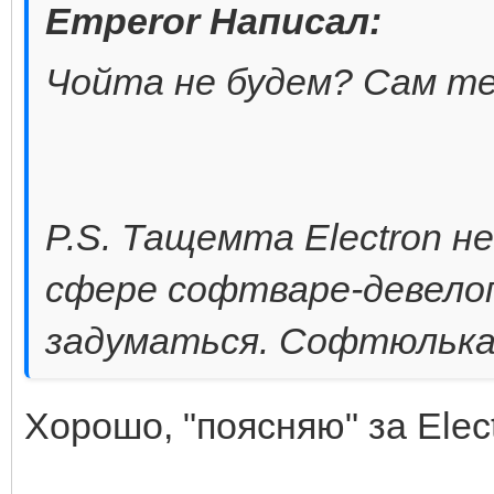
Emperor Написал:
Чойта не будем? Сам тем
P.S. Тащемта Electron н
сфере софтваре-девелоп
задуматься. Софтюлька 
Хорошо, "поясняю" за Elect