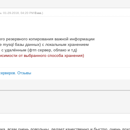
ь: 01-29-2018, 04:20 PM
Evas
.)
кого резервного копирования важной информации
е mysql базы данных) с локальным хранением
 с удалённым (фтп сервер, облако и т.д)
висимости от выбранного способа хранения)
серверов.
Отзывы
ка, всем очень довольны, делает качественно и быстро, очень дохо