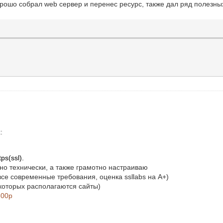
орошо собрал web сервер и перенес ресурс, также дал ряд полезны
:
ps(ssl).
но технически, а также грамотно настраиваю
все современные требования, оценка ssllabs на A+)
 которых располагаются сайты)
300р