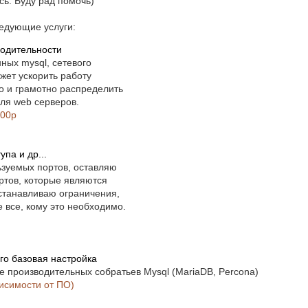
сь. Буду рад помочь)
ледующие услуги:
водительности
ных mysql, сетевого
жет ускорить работу
зо и грамотно распределить
для web серверов.
500р
па и др...
льзуемых портов, оставляю
ртов, которые являются
 устанавливаю ограничения,
е все, кому это необходимо.
го базовая настройка
ее производительных собратьев Mysql (MariaDB, Percona)
висимости от ПО)