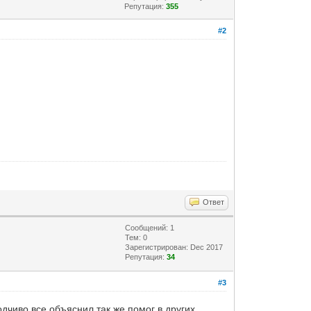
Репутация:
355
#2
Ответ
Сообщений: 1
Тем: 0
Зарегистрирован: Dec 2017
Репутация:
34
#3
дчиво все объяснил так же помог в других