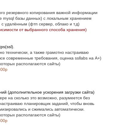
кого резервного копирования важной информации
е mysql базы данных) с локальным хранением
 с удалённым (фтп сервер, облако и т.д)
висимости от выбранного способа хранения)
ps(ssl).
но технически, а также грамотно настраиваю
все современные требования, оценка ssllabs на A+)
 которых располагаются сайты)
600р
ий (дополнительное ускорения загрузки сайта)
ре на сколько это возможно, разумеется без
е настраиваю планировщик заданий, чтобы вновь
мизировались и сжимались автоматически.
 которых располагаются сайты)
600р