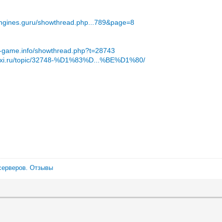
engines.guru/showthread.php...789&page=8
e-game.info/showthread.php?t=28743
maxi.ru/topic/32748-%D1%83%D...%BE%D1%80/
серверов.
Отзывы