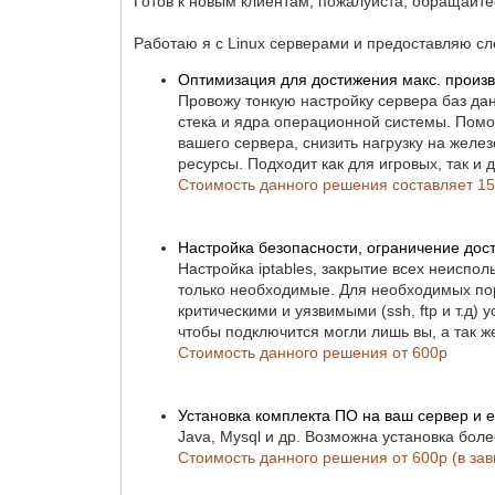
Готов к новым клиентам, пожалуйста, обращайте
Работаю я с Linux серверами и предоставляю с
Оптимизация для достижения макс. произ
Провожу тонкую настройку сервера баз дан
стека и ядра операционной системы. Помо
вашего сервера, снизить нагрузку на желе
ресурсы. Подходит как для игровых, так и 
Стоимость данного решения составляет 1
Настройка безопасности, ограничение досту
Настройка iptables, закрытие всех неиспо
только необходимые. Для необходимых по
критическими и уязвимыми (ssh, ftp и т.д)
чтобы подключится могли лишь вы, а так ж
Стоимость данного решения от 600р
Установка комплекта ПО на ваш сервер и е
Java, Mysql и др. Возможна установка бол
Стоимость данного решения от 600р (в за