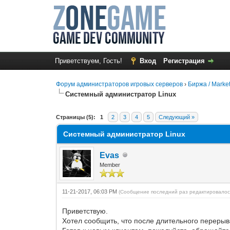
Приветствуем, Гость!
Вход
Регистрация
Форум администраторов игровых серверов
›
Биржа / Marke
Системный администратор Linux
1 Голос(ов) - 5 в среднем
1
2
3
4
5
Страницы (5):
1
2
3
4
5
Следующий »
Системный администратор Linux
Evas
Member
11-21-2017, 06:03 PM
(Сообщение последний раз редактировалос
Приветствую.
Хотел сообщить, что после длительного перерыв