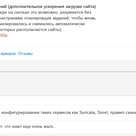
ий (дополнительное ускорения загрузки сайта)
ре на сколько это возможно, разумеется без
е настраиваю планировщик заданий, чтобы вновь
мизировались и сжимались автоматически.
 которых располагаются сайты)
200р
серверов.
Отзывы
 конфигурирования таких сервисов как Suricata, Snort, правил ска
ет, что знает еще очень мало...