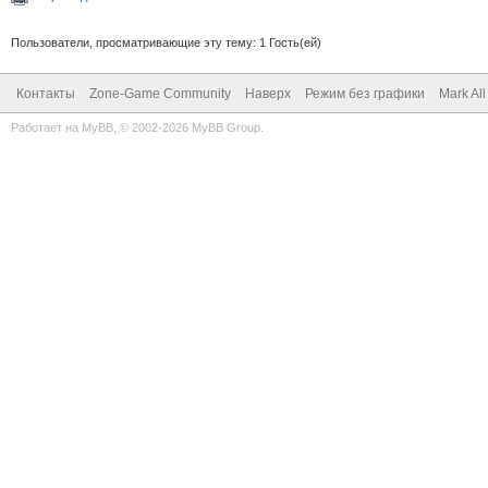
Пользователи, просматривающие эту тему: 1 Гость(ей)
Контакты
Zone-Game Community
Наверх
Режим без графики
Mark Al
Работает на
MyBB
, © 2002-2026
MyBB Group
.