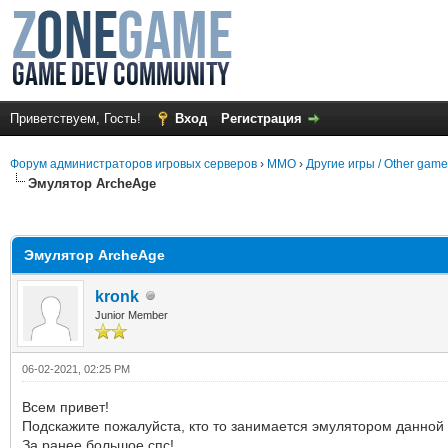
Приветствуем, Гость!
Вход
Регистрация
Форум администраторов игровых серверов
›
MMO
›
Другие игры / Other gam
Эмулятор ArcheAge
среднем
Эмулятор ArcheAge
kronk
Junior Member
06-02-2021, 02:25 PM
Всем привет!
Подскажите пожалуйста, кто то занимается эмулятором данной
За ранее большое спс!