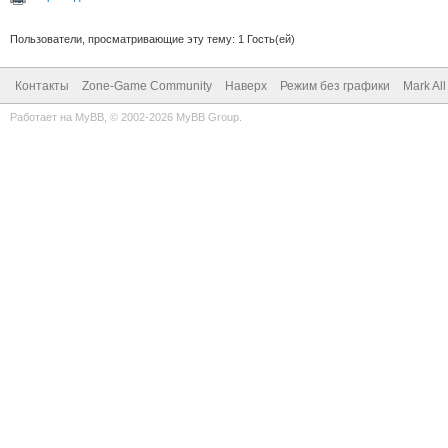
Пользователи, просматривающие эту тему: 1 Гость(ей)
Контакты
Zone-Game Community
Наверх
Режим без графики
Mark Al
Работает на
MyBB
, © 2002-2026
MyBB Group
.