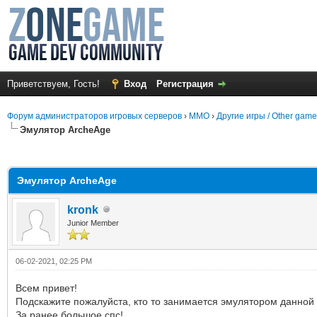
Приветствуем, Гость!
Вход
Регистрация
Форум администраторов игровых серверов
›
MMO
›
Другие игры / Other gam
Эмулятор ArcheAge
среднем
Эмулятор ArcheAge
kronk
Junior Member
06-02-2021, 02:25 PM
Всем привет!
Подскажите пожалуйста, кто то занимается эмулятором данной
За ранее большое спс!