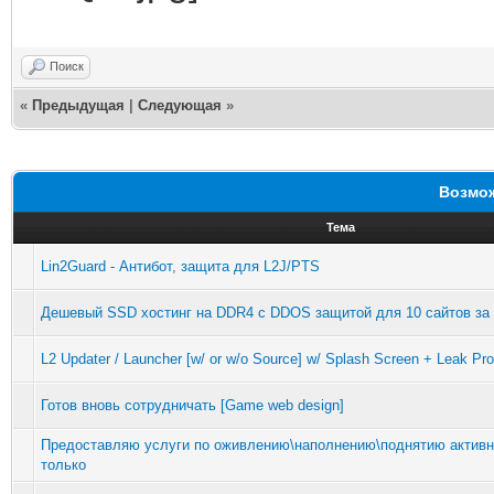
Поиск
«
Предыдущая
|
Следующая
»
Возмож
Тема
Lin2Guard - Антибот, защита для L2J/PTS
Дешевый SSD хостинг на DDR4 с DDOS защитой для 10 сайтов за 
L2 Updater / Launcher [w/ or w/o Source] w/ Splash Screen + Leak Pro
Готов вновь сотрудничать [Game web design]
Предоставляю услуги по оживлению\наполнению\поднятию активно
только