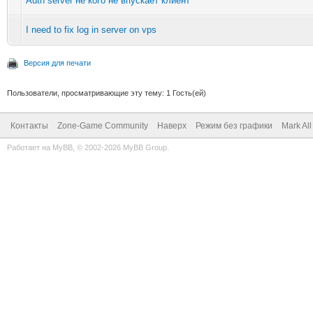
Auth server не кого не впускает клиент
I need to fix log in server on vps
Версия для печати
Пользователи, просматривающие эту тему: 1 Гость(ей)
Контакты
Zone-Game Community
Наверх
Режим без графики
Mark Al
Работает на
MyBB
, © 2002-2026
MyBB Group
.