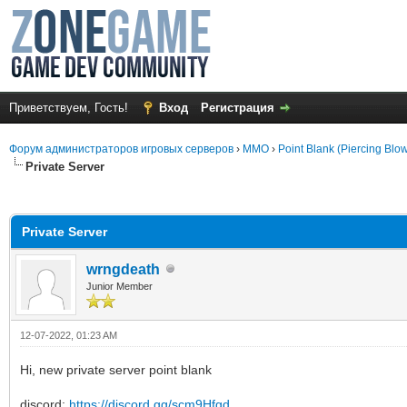
Приветствуем, Гость!
Вход
Регистрация
Форум администраторов игровых серверов
›
MMO
›
Point Blank (Piercing Blo
Private Server
среднем
Private Server
wrngdeath
Junior Member
12-07-2022, 01:23 AM
Hi, new private server point blank
discord:
https://discord.gg/scm9Hfgd