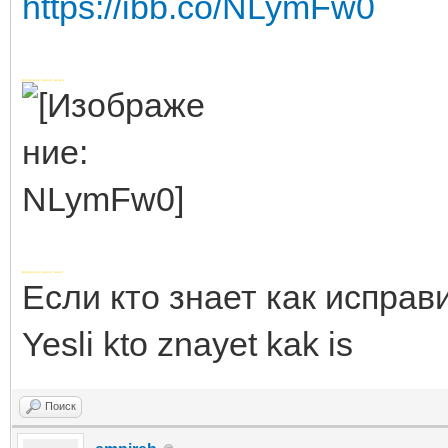
https://ibb.co/NLymFw0
Добавлено через 1 минуту
Добавлено через 7 минут
Если кто знает как исправ
Yesli kto znayet kak is
Поиск