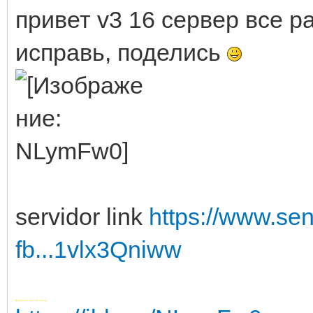
привет v3 16 сервер все р
исправь, поделись
servidor link
https://www.se
fb...1vlx3Qniww
Добавлено через 50 секунд