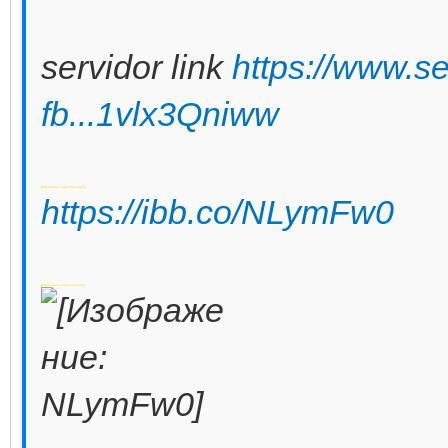
servidor link
https://www.s
fb...1vlx3Qniww
Добавлено через 50 секунд
https://ibb.co/NLymFw0
Добавлено через 1 минуту