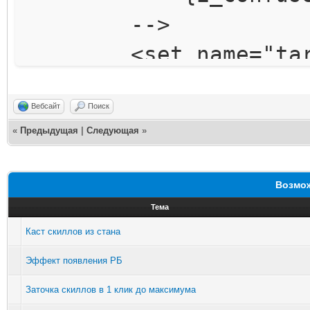
-->
for(L2Character 
<set name="target
_effected.getAroundCh
<set name="skillT
if(character.isN
<set name="operat
Вебсайт
Поиск
getEffected())
«
Предыдущая
|
Следующая
»
/>
targetList.ad
<for>
Возмож
<effect count="
Тема
// if there is no
time="20" val="0" />
Каст скиллов из стана
if(targetList.is
</for>
Эффект появления РБ
return tru
</skill>
Заточка скиллов в 1 клик до максимума