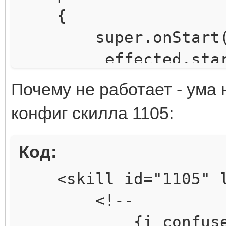
{
super.onStart(
_effected.startC
onActionTime()
Почему не работает - ума 
}
конфиг скилла 1105:
@Override
public boolean onAc
Код:
{
<skill id="1105" le
GArray<L2Characte
<!--
GArray<L2Character>()
{i_confuse;2