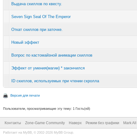
Выдача скиллов по квесту.
// Choosing rando
Seven Sign Seal Of The Emperor
L2Character tar
Откат скиллов при заточке.
targetList.get(Rnd.ge
Новый эффект
Вопрос по кастомайзной анимации скиллов
// Attacking the
Эффект от умения(магии) * закончился
_effected.setRun
ID скиллов, используемых при чтении скролла
_effected.getAI()
Версия для печати
false);
Пользователи, просматривающие эту тему: 1 Гость(ей)
Контакты
Zone-Game Community
Наверх
Режим без графики
Mark Al
return false;
Работает на
MyBB
, © 2002-2026
MyBB Group
.