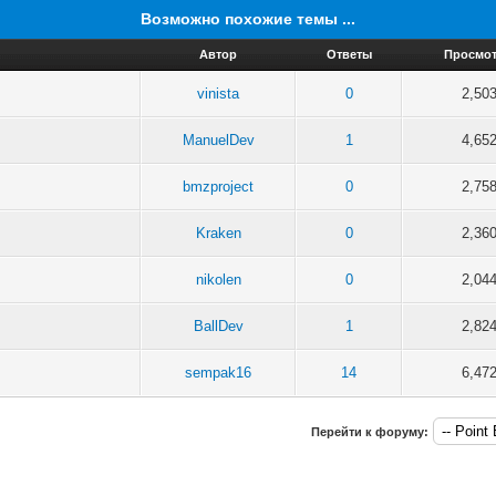
Возможно похожие темы ...
Автор
Ответы
Просмо
vinista
0
2,50
ManuelDev
1
4,65
bmzproject
0
2,75
Kraken
0
2,36
nikolen
0
2,04
BallDev
1
2,82
sempak16
14
6,47
Перейти к форуму: