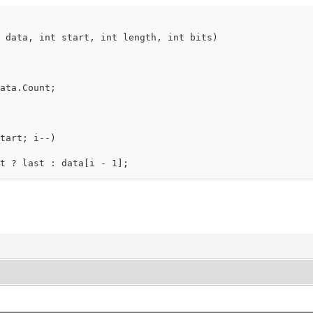
> data, int start, int length, int bits)
a.Count;
rt; i--)
ast : data[i - 1];
8 - bits)) | (data[i] >> bits));
, data.ToArray());