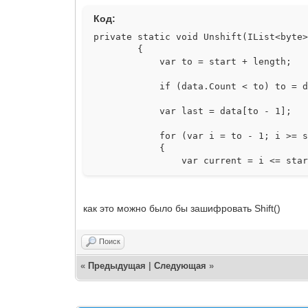
Код:
private static void Unshift(IList<byte
{
var to = start + length;
if (data.Count < to) to = dat
var last = data[to - 1];
for (var i = to - 1; i >= sta
{
var current = i <= start ? l
data[i] = (byte)((current << (
}
как это можно было бы зашифровать Shift()
File.WriteAllBytes(@"text2.txt"
}
Поиск
«
Предыдущая
|
Следующая
»