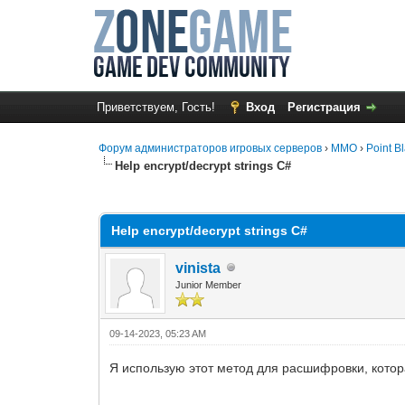
Приветствуем, Гость!
Вход
Регистрация
Форум администраторов игровых серверов
›
MMO
›
Point B
Help encrypt/decrypt strings C#
0 Голос(ов) - 0 в среднем
1
2
3
4
5
Help encrypt/decrypt strings C#
vinista
Junior Member
09-14-2023, 05:23 AM
Я использую этот метод для расшифровки, кото