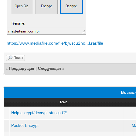
https://www.mediafire.com/file/bjwscu2no...l.rar/file
Поиск
«
Предыдущая
|
Следующая
»
Возмож
Тема
Help encrypt/decrypt strings C#
Packet Encrypt
Ma