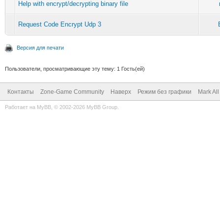
Help with encrypt/decrypting binary file
Request Code Encrypt Udp 3
Версия для печати
Пользователи, просматривающие эту тему: 1 Гость(ей)
Контакты
Zone-Game Community
Наверх
Режим без графики
Mark Al
Работает на
MyBB
, © 2002-2026
MyBB Group
.