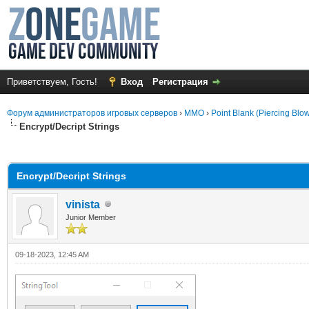
Приветствуем, Гость!
Вход
Регистрация
Форум администраторов игровых серверов
›
MMO
›
Point Blank (Piercing Blo
Encrypt/Decript Strings
среднем
Encrypt/Decript Strings
vinista
Junior Member
09-18-2023, 12:45 AM