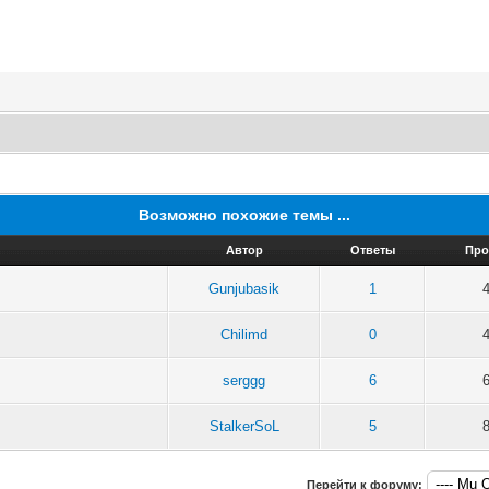
Возможно похожие темы ...
Автор
Ответы
Про
Gunjubasik
1
Chilimd
0
serggg
6
StalkerSoL
5
Перейти к форуму: