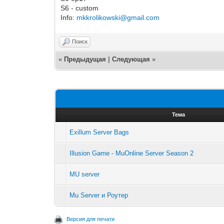
S6 - custom
Info:
mkkrolikowski@gmail.com
Поиск
«
Предыдущая
|
Следующая
»
Тема
Exillum Server Bags
Illusion Game - MuOnline Server Season 2
MU server
Mu Server и Роутер
Версия для печати