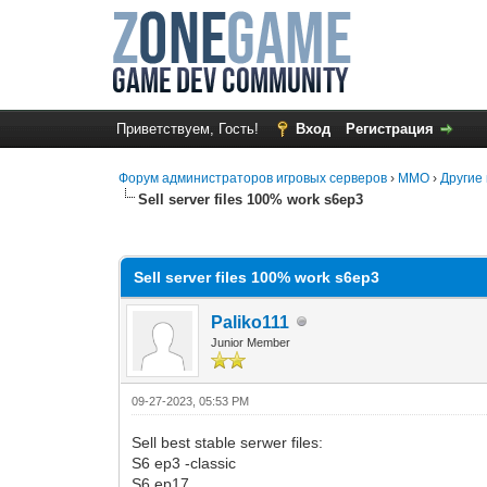
Приветствуем, Гость!
Вход
Регистрация
Форум администраторов игровых серверов
›
MMO
›
Другие 
Sell server files 100% work s6ep3
0 Голос(ов) - 0 в среднем
1
2
3
4
5
Sell server files 100% work s6ep3
Paliko111
Junior Member
09-27-2023, 05:53 PM
Sell best stable serwer files:
S6 ep3 -classic
S6 ep17