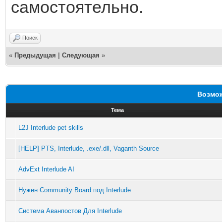
самостоятельно.
Поиск
«
Предыдущая
|
Следующая
»
Возмож
Тема
L2J Interlude pet skills
[HELP] PTS, Interlude, .exe/.dll, Vaganth Source
AdvExt Interlude AI
Нужен Community Board под Interlude
Система Аванпостов Для Interlude