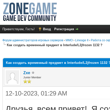
Приветствуем, Гость!
Вход
Регистрация
Форум администраторов игровых серверов
›
MMO
›
Lineage II
›
Работа со ск
Как создать временный предмет в Interlude/L2jfrozen 1132 ?
среднем
Как создать временный предмет в Interlude/L2jfrozen 1132 
Zxe
Junior Member
12-10-2023, 01:29 AM
Друзья, всем привет!, Я с