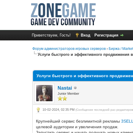
Приветствуем, Гость!
Вход
Регистрация
Форум администраторов игровых серверов
›
Биржа / Marke
Услуги быстрого и эффективного продвижения в
0 Голос(ов) - 0 в среднем
1
2
3
4
5
Услуги быстрого и эффективного продвижен
Nastai
Junior Member
10-02-2024, 02:35 PM
(Сообщение последний раз редактиров
Крупнейший сервис безлимитной рекламы
3SEL
целевой аудитории и увеличения продаж.
Запустить сервис и начать получать новых клие