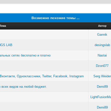
Возможно похожие темы ...
Тема
Автор
Gannik
INGS LAB
desingslab
альных сетях бесплатно и платно
Nastai
Dzon077
контакте, Одноклассники, Twitter, Facebook, Instagram
Serg Weide
в всех видов на любой бюджет.
Demi89
LightFusionMa
Demi89