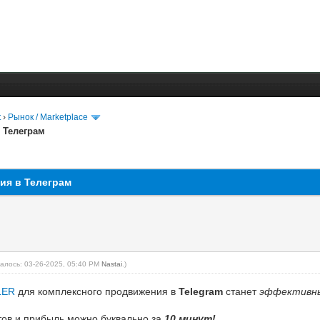
t
›
Рынок / Marketplace
 Телеграм
ия в Телеграм
алось: 03-26-2025, 05:40 PM
Nastai
.)
LER
для комплексного продвижения в
Telegram
станет
эффективн
нтов и прибыль можно буквально за
10 минут!