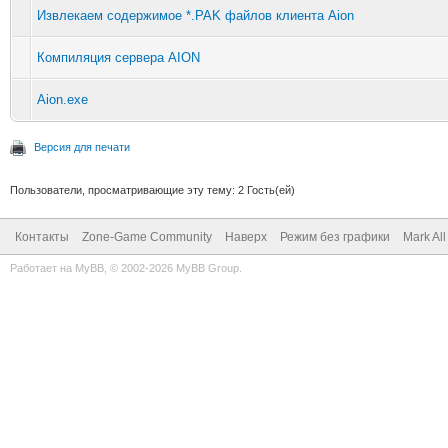
Извлекаем содержимое *.PAK файлов клиента Aion
Компиляция сервера AION
Aion.exe
Версия для печати
Пользователи, просматривающие эту тему: 2 Гость(ей)
Контакты
Zone-Game Community
Наверх
Режим без графики
Mark Al
Работает на
MyBB
, © 2002-2026
MyBB Group
.