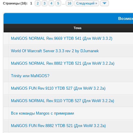
Страницы (16):
1
2
3
4
5
...
16
Следующий »
0 0 0 0 0 0 0 0 0 0 0
Возмож
0 0 0 0 0 0 0 0 0 0 0
Тема
0 0 0 0 0 0 0 0 0 0 0
MaNGOS NORMAL Rev.9669 YTDB 541 (Для WoW 3.3.2)
0 0 0 0 0 0 0 0 0 0 0
World Of Warcraft Server 3.3.3 rev 2 by DJumanek
0 0 0 0 0 0 0 0 0 0 0
MaNGOS NORMAL Rev.8882 YTDB 521 (Для WoW 3.2.2a)
0 0 0 0 0 0 0 0 0 0 0
Trinity или MaNGOS?
0 0 0 0 0 0 0 0 0 0 0
MaNGOS FUN Rev.9110 YTDB 527 (Для WoW 3.2.2a)
0 0 0 0 0 0 0 0 0 0 0
MaNGOS NORMAL Rev.9110 YTDB 527 (Для WoW 3.2.2a)
0 0 0 0 0 0 0 0 0 0 0
Все команды Mangos с примерами
0 0 0 0 0 0 0 0 0 0 0
MaNGOS FUN Rev.8882 YTDB 521 (Для WoW 3.2.2a)