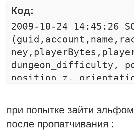
Код:
2009-10-24 14:45:26 S
(guid,account,name,ra
ney,playerBytes,playe
dungeon_difficulty, p
position_z, orientati
cinematic, totaltime,
logout_time, is_logou
при попытке зайти эльфом
resettalents_cost, re
после пропатчивания :
trans_y, trans_z, tra