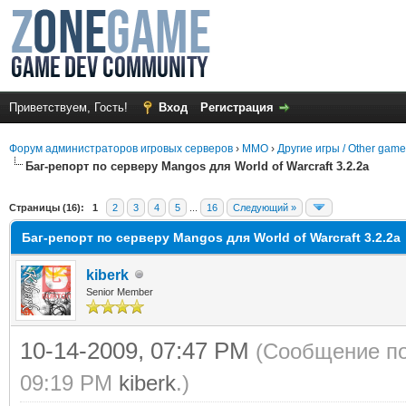
Приветствуем, Гость!
Вход
Регистрация
Форум администраторов игровых серверов
›
MMO
›
Другие игры / Other gam
Баг-репорт по серверу Mangos для World of Warcraft 3.2.2a
среднем
Страницы (16):
1
2
3
4
5
...
16
Следующий »
Баг-репорт по серверу Mangos для World of Warcraft 3.2.2a
kiberk
Senior Member
10-14-2009, 07:47 PM
(Сообщение по
09:19 PM
kiberk
.)