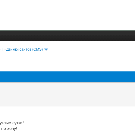
 II
›
Движки сайтов (CMS)
углые сутки!
 не хочу!