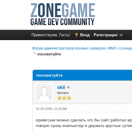
Приветствуем, Гость!
Вход
Регистрация
Форум администраторов игровых серверов
›
MMO
›
Lineage
посоветуйте
0 Голос(ов) - 0 в среднем
1
2
3
4
5
посоветуйте
skil
Member
10-29-2009, 11:29 AM
привет,как можно сделать что бы сайт работал кр
говорю сразу компьютер я держать круглые сутки