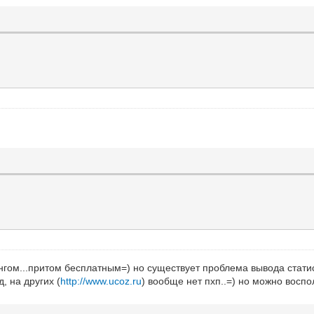
ингом...притом бесплатным=) но существует проблема вывода статис
, на других (
http://www.ucoz.ru
) вообще нет пхп..=) но можно восп