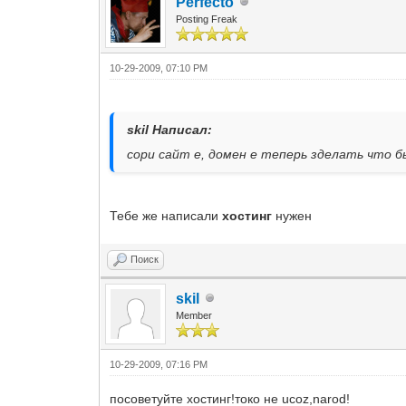
Perfecto
Posting Freak
10-29-2009, 07:10 PM
skil Написал:
cори сайт е, домен е теперь зделать что 
Тебе же написали
хостинг
нужен
Поиск
skil
Member
10-29-2009, 07:16 PM
посоветуйте хостинг!токо не ucoz,narod!