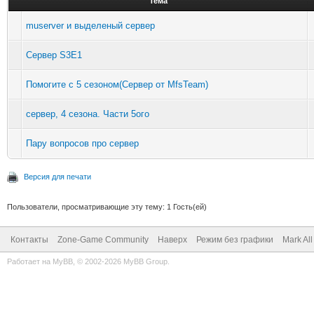
Тема
muserver и выделеный сервер
Сервер S3E1
Помогите с 5 сезоном(Сервер от MfsTeam)
сервер, 4 сезона. Части 5ого
Пару вопросов про сервер
Версия для печати
Пользователи, просматривающие эту тему: 1 Гость(ей)
Контакты
Zone-Game Community
Наверх
Режим без графики
Mark Al
Работает на
MyBB
, © 2002-2026
MyBB Group
.