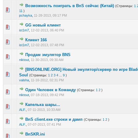
Возможность поиграть в BnS сейчас (Китай)
(Страницы:
1
1 голос(ов) - 5 из 5 в среднем
1
2
3
4
5
11
)
pchayka
,
11-28-2013, 09:17 PM
GG новый клиент
1 голос(ов) - 5 из 5 в среднем
1
2
3
4
5
ist1m7
,
12-02-2013, 06:40 PM
Клиент 166
0 голос(ов) - 0 из 5 в среднем
1
2
3
4
5
ist1m7
,
12-02-2013, 07:48 PM
Продам эмулятор BNS
0 голос(ов) - 0 из 5 в среднем
1
2
3
4
5
niktout
,
11-30-2013, 09:30 AM
[BNSONLINE.ORG] Новый эмулятор/сервер по игре Blad
0 голос(ов) - 0 из 5 в среднем
1
2
3
4
5
Soul
(Страницы:
1
2
3
4
...
9
)
valsha
,
11-16-2012, 02:31 PM
Один Человек в Команду
(Страницы:
1
2
)
0 голос(ов) - 0 из 5 в среднем
1
2
3
4
5
niktout
,
07-18-2013, 09:42 PM
Капелька шары...
0 голос(ов) - 0 из 5 в среднем
1
2
3
4
5
ALF.
,
07-11-2013, 10:33 AM
BnS client.exe строки и дамп
(Страницы:
1
2
)
0 голос(ов) - 0 из 5 в среднем
1
2
3
4
5
ALF.
,
07-07-2013, 07:41 PM
BnSKR.ini
0 голос(ов) - 0 из 5 в среднем
1
2
3
4
5