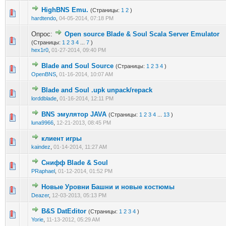
HighBNS Emu.
(Страницы:
1
2
)
0 голос(ов) - 0 из 5 в среднем
1
2
3
4
5
hardtendo
,
04-05-2014, 07:18 PM
Опрос:
Open source Blade & Soul Scala Server Emulator
0 голос(ов) - 0 из 5 в среднем
1
2
3
4
5
(Страницы:
1
2
3
4
...
7
)
hex1r0
,
01-27-2014, 09:40 PM
Blade and Soul Source
(Страницы:
1
2
3
4
)
0 голос(ов) - 0 из 5 в среднем
1
2
3
4
5
OpenBNS
,
01-16-2014, 10:07 AM
Blade and Soul .upk unpack/repack
0 голос(ов) - 0 из 5 в среднем
1
2
3
4
5
lorddblade
,
01-16-2014, 12:11 PM
BNS эмулятор JAVA
(Страницы:
1
2
3
4
...
13
)
0 голос(ов) - 0 из 5 в среднем
1
2
3
4
5
luna9966
,
12-21-2013, 08:45 PM
клиент игры
0 голос(ов) - 0 из 5 в среднем
1
2
3
4
5
kaindez
,
01-14-2014, 11:27 AM
Снифф Blade & Soul
0 голос(ов) - 0 из 5 в среднем
1
2
3
4
5
PRaphael
,
01-12-2014, 01:52 PM
Новые Уровни Башни и новые костюмы
0 голос(ов) - 0 из 5 в среднем
1
2
3
4
5
Deazer
,
12-03-2013, 05:13 PM
B&S DatEditor
(Страницы:
1
2
3
4
)
0 голос(ов) - 0 из 5 в среднем
1
2
3
4
5
Yorie
,
11-13-2012, 05:29 AM