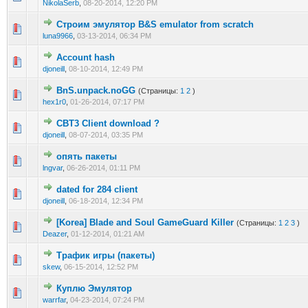
NikolaSerb
,
08-20-2014, 12:20 PM
Строим эмулятор B&S emulator from scratch
0 голос(ов) - 0 из 5 в среднем
1
2
3
4
5
luna9966
,
03-13-2014, 06:34 PM
Account hash
0 голос(ов) - 0 из 5 в среднем
1
2
3
4
5
djoneill
,
08-10-2014, 12:49 PM
BnS.unpack.noGG
(Страницы:
1
2
)
0 голос(ов) - 0 из 5 в среднем
1
2
3
4
5
hex1r0
,
01-26-2014, 07:17 PM
CBT3 Client download ?
0 голос(ов) - 0 из 5 в среднем
1
2
3
4
5
djoneill
,
08-07-2014, 03:35 PM
опять пакеты
0 голос(ов) - 0 из 5 в среднем
1
2
3
4
5
lngvar
,
06-26-2014, 01:11 PM
dated for 284 client
0 голос(ов) - 0 из 5 в среднем
1
2
3
4
5
djoneill
,
06-18-2014, 12:34 PM
[Korea] Blade and Soul GameGuard Killer
(Страницы:
1
2
3
)
0 голос(ов) - 0 из 5 в среднем
1
2
3
4
5
Deazer
,
01-12-2014, 01:21 AM
Трафик игры (пакеты)
0 голос(ов) - 0 из 5 в среднем
1
2
3
4
5
skew
,
06-15-2014, 12:52 PM
Куплю Эмулятор
0 голос(ов) - 0 из 5 в среднем
1
2
3
4
5
warrfar
,
04-23-2014, 07:24 PM