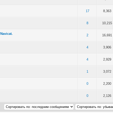
5 в среднем
4
5
17
8,363
5 в среднем
4
5
8
10,215
Navicat.
 5 из 5 в среднем
4
5
2
16,691
5 в среднем
4
5
4
3,906
5 в среднем
4
5
4
2,929
5 в среднем
4
5
1
3,072
5 в среднем
4
5
0
2,200
5 в среднем
4
5
0
2,126