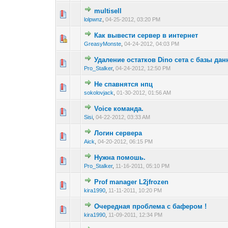
multisell
0 голос(ов) - 0 из 
1
2
3
lolpwnz
,
04-25-2012, 03:20 PM
Как вывести сервер в интернет
0 голос(ов) - 0 из 
1
2
3
GreasyMonste
,
04-24-2012, 04:03 PM
Удаление остатков Dino сета с базы да
0 голос(ов) - 0 из 
1
2
3
Pro_Stalker
,
04-24-2012, 12:50 PM
Не спавнятся нпц
0 голос(ов) - 0 из 
1
2
3
sokolovjack
,
01-30-2012, 01:56 AM
Voice команда.
0 голос(ов) - 0 из 
1
2
3
Sisi
,
04-22-2012, 03:33 AM
Логин сервера
0 голос(ов) - 0 из 
1
2
3
Aick
,
04-20-2012, 06:15 PM
Нужна помошь.
0 голос(ов) - 0 из 
1
2
3
Pro_Stalker
,
11-16-2011, 05:10 PM
Prof manager L2jfrozen
0 голос(ов) - 0 из 
1
2
3
kira1990
,
11-11-2011, 10:20 PM
Очередная проблема с бафером !
0 голос(ов) - 0 из 
1
2
3
kira1990
,
11-09-2011, 12:34 PM