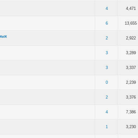
5 в среднем
4
5
4
4,471
5 в среднем
4
5
6
13,655
нных
5 в среднем
4
5
2
2,922
5 в среднем
4
5
3
3,289
5 в среднем
4
5
3
3,337
5 в среднем
4
5
0
2,239
5 в среднем
4
5
2
3,376
5 в среднем
4
5
4
7,386
5 в среднем
4
5
1
3,230