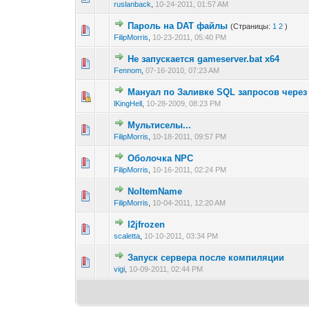
ruslanback
,
10-24-2011, 01:57 AM
Пароль на DAT файлы
(Страницы:
1
2
)
0 голос(ов) - 0 из 
1
2
3
FilipMorris
,
10-23-2011, 05:40 PM
Не запускается gameserver.bat x64
0 голос(ов) - 0 из 
1
2
3
Fennom
,
07-16-2010, 07:23 AM
Мануал по Заливке SQL запросов через 
1 голос(ов) -
1
2
3
lKingHell
,
10-28-2009, 08:23 PM
Мультиселы...
0 голос(ов) - 0 из 
1
2
3
FilipMorris
,
10-18-2011, 09:57 PM
Оболочка NPC
0 голос(ов) - 0 из 
1
2
3
FilipMorris
,
10-16-2011, 02:24 PM
NoItemName
0 голос(ов) - 0 из 
1
2
3
FilipMorris
,
10-04-2011, 12:20 AM
l2jfrozen
0 голос(ов) - 0 из 
1
2
3
scaletta
,
10-10-2011, 03:34 PM
Запуск сервера после компиляции
0 голос(ов) - 0 из 
1
2
3
vigi
,
10-09-2011, 02:44 PM