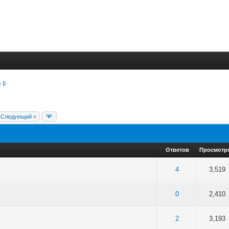
 II
Следующий »
Ответов
Просмотр
5 в среднем
4
5
4
3,519
5 в среднем
4
5
0
2,410
5 в среднем
4
5
2
3,193