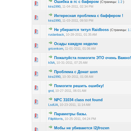
Ошибка в гс с бафером
(Страницы:
1
2
)
0 голос(ов) - 0 из 
1
2
3
kira1990
,
11-04-2011, 02:34 PM
Интересная проблема с баффером !
0 голос(ов) - 0 из 
1
2
3
kira1990
,
11-03-2011, 09:50 PM
Не убирается титул Raidboss
(Страницы:
1
0 голос(ов) - 0 из 
1
2
3
ruslanback
,
10-28-2011, 01:35 AM
Осады каждую неделю
0 голос(ов) - 0 из 
1
2
3
gricenkom
,
11-01-2011, 01:06 AM
Пожалуйста помогите ЭТО очень Важно!
0 голос(ов) - 0 из 
1
2
3
k0tA
,
10-31-2011, 07:25 AM
Проблема с Донат шоп
0 голос(ов) - 0 из 
1
2
3
kira1990
,
10-30-2011, 01:08 AM
Помогите решить ошибку!
0 голос(ов) - 0 из 
1
2
3
grol
,
10-27-2011, 06:01 AM
NPC 31034 class not found
0 голос(ов) - 0 из 
1
2
3
LsdUA
,
10-23-2011, 11:14 AM
Параметры базы.
0 голос(ов) - 0 из 
1
2
3
FilipMorris
,
10-25-2011, 04:24 PM
Мобы не убиваются l2jfrozen
0 голос(ов) - 0 из 
1
2
3