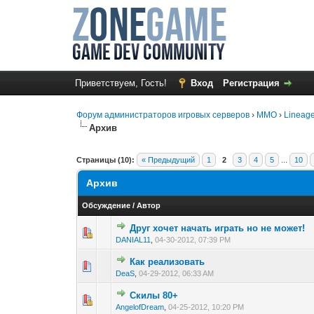
Приветствуем, Гость!
Вход
Регистрация
Форум администраторов игровых серверов
›
MMO
›
Lineage
Архив
Страницы (10):
« Предыдущий
1
2
3
4
5
...
10
Архив
Обсуждение
/
Автор
Друг хочет начать играть но не может!
0 голос(ов) - 0 из 
1
2
3
DANIAL11
,
04-30-2012, 07:39 PM
Как реализовать
0 голос(ов) - 0 из 
1
2
3
DeaS
,
04-29-2012, 06:33 AM
Скилы 80+
0 голос(ов) - 0 из 
1
2
3
AngelofDream
,
04-25-2012, 10:20 PM