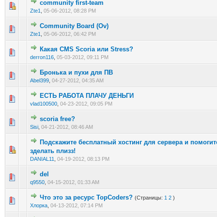
community first-team
0 голос(ов) - 0 из 5 в среднем
1
2
3
4
5
Zte1
,
05-06-2012, 08:28 PM
Community Board (Ov)
0 голос(ов) - 0 из 5 в среднем
1
2
3
4
5
Zte1
,
05-06-2012, 06:42 PM
Какая CMS Scoria или Stress?
0 голос(ов) - 0 из 5 в среднем
1
2
3
4
5
derron116
,
05-03-2012, 09:11 PM
Бронька и пухи для ПВ
0 голос(ов) - 0 из 5 в среднем
1
2
3
4
5
Abel399
,
04-27-2012, 04:35 AM
ЕСТЬ РАБОТА ПЛАЧУ ДЕНЬГИ
0 голос(ов) - 0 из 5 в среднем
1
2
3
4
5
vlad100500
,
04-23-2012, 09:05 PM
scoria free?
0 голос(ов) - 0 из 5 в среднем
1
2
3
4
5
Sisi
,
04-21-2012, 08:46 AM
Подскажите бесплатный хостинг для сервера и помогит
0 голос(ов) - 0 из 5 в среднем
1
2
3
4
5
зделать плизз!
DANIAL11
,
04-19-2012, 08:13 PM
del
0 голос(ов) - 0 из 5 в среднем
1
2
3
4
5
q9550
,
04-15-2012, 01:33 AM
Что это за ресурс TopCoders?
(Страницы:
1
2
)
0 голос(ов) - 0 из 5 в среднем
1
2
3
4
5
Хлорка
,
04-13-2012, 07:14 PM