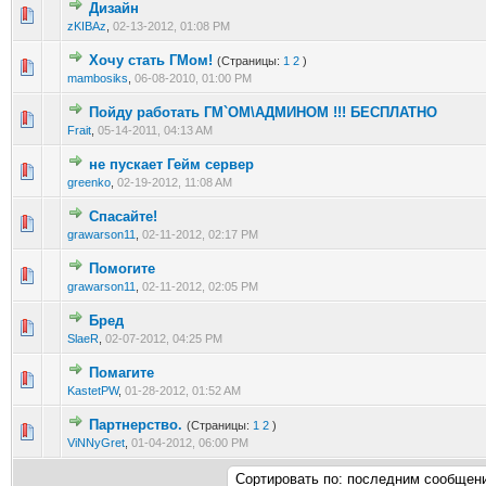
Дизайн
0 голос(ов) - 0 из 5 в среднем
1
2
3
4
5
zKIBAz
,
02-13-2012, 01:08 PM
Хочу стать ГМом!
(Страницы:
1
2
)
0 голос(ов) - 0 из 5 в среднем
1
2
3
4
5
mambosiks
,
06-08-2010, 01:00 PM
Пойду работать ГМ`ОМ\АДМИНОМ !!! БЕСПЛАТНО
0 голос(ов) - 0 из 5 в среднем
1
2
3
4
5
Frait
,
05-14-2011, 04:13 AM
не пускает Гейм сервер
0 голос(ов) - 0 из 5 в среднем
1
2
3
4
5
greenko
,
02-19-2012, 11:08 AM
Спасайте!
0 голос(ов) - 0 из 5 в среднем
1
2
3
4
5
grawarson11
,
02-11-2012, 02:17 PM
Помогите
0 голос(ов) - 0 из 5 в среднем
1
2
3
4
5
grawarson11
,
02-11-2012, 02:05 PM
Бред
0 голос(ов) - 0 из 5 в среднем
1
2
3
4
5
SlaeR
,
02-07-2012, 04:25 PM
Помагите
0 голос(ов) - 0 из 5 в среднем
1
2
3
4
5
KastetPW
,
01-28-2012, 01:52 AM
Партнерство.
(Страницы:
1
2
)
0 голос(ов) - 0 из 5 в среднем
1
2
3
4
5
ViNNyGret
,
01-04-2012, 06:00 PM