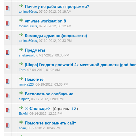
Почему не работает программа?
0 голос(ов) - 0 из 5 в среднем
1
2
3
4
5
tonime30rus
,
07-20-2012, 09:19 AM
vmware workstation 8
0 голос(ов) - 0 из 5 в среднем
1
2
3
4
5
tonime30rus
,
07-20-2012, 08:12 AM
Команды админов(подскажите)
0 голос(ов) - 0 из 5 в среднем
1
2
3
4
5
tonime30rus
,
07-19-2012, 09:33 PM
Предметы
0 голос(ов) - 0 из 5 в среднем
1
2
3
4
5
zheka-soft
,
07-17-2012, 09:35 PM
[Шара] Геодата godworld 4х месячной давности (god ha
0 голос(ов) - 0 из 5 в среднем
1
2
3
4
5
Tarh
,
07-04-2012, 01:25 AM
Помогите!
0 голос(ов) - 0 из 5 в среднем
1
2
3
4
5
romka123
,
06-19-2012, 03:36 PM
Бесполезное сообщение
0 голос(ов) - 0 из 5 в среднем
1
2
3
4
5
sinplez
,
06-17-2012, 11:09 PM
>>Спонсор<<
(Страницы:
1
2
)
0 голос(ов) - 0 из 5 в среднем
1
2
3
4
5
ExAM
,
06-14-2012, 12:22 PM
Помогите вспомнить сайт
0 голос(ов) - 0 из 5 в среднем
1
2
3
4
5
aoim
,
05-27-2012, 10:46 PM