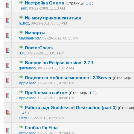
Настройка Олимп
(Страницы:
1
2
)
1 голос(ов) - 1 из 5 в среднем
1
2
3
4
5
Tram
,
03-29-2009, 11:13 AM
Не могу приконнектиться
1 голос(ов) - 1 из 5 в среднем
1
2
3
4
5
n1troz
,
09-29-2011, 08:35 PM
Импорты
1 голос(ов) - 1 из 5 в среднем
1
2
3
4
5
MarshalRotar
,
09-29-2011, 06:25 PM
DoctorChaos
1 голос(ов) - 1 из 5 в среднем
1
2
3
4
5
3JIO
,
09-29-2011, 03:13 PM
Вопрос по Eclipse Version: 3.7.1
1 голос(ов) - 1 из 5 в среднем
1
2
3
4
5
guildertool
,
09-27-2011, 10:12 AM
Подсветка мобов чемпионов L2JServer
(Страницы:
1 голос(ов) - 1 из 5 в среднем
1
2
3
4
5
Appleseed
,
09-27-2011, 07:02 PM
Проблема с сайтом
(Страницы:
1
2
)
1 голос(ов) - 1 из 5 в среднем
1
2
3
4
5
Appleseed
,
09-27-2011, 09:06 PM
Работа над Goddess of Destruction (part 3)
(Страни
4 голос(ов) - 4 из 5 в среднем
1
2
3
4
5
...
45
)
Ozzy
,
06-22-2011, 03:56 PM
Глобал Гк Final
1 голос(ов) - 1 из 5 в среднем
1
2
3
4
5
Appleseed
,
09-27-2011, 07:04 PM