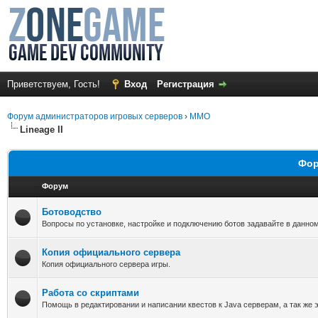
Приветствуем, Гость!
Вход
Регистрация
Форум администраторов игровых серверов
›
MMO
Lineage II
Фор
Форум
Ботоводство
Вопросы по установке, настройке и подключению ботов задавайте в данно
Копия официального сервера
Копия официального сервера игры.
Работа со скриптами
Помощь в редактировании и написании квестов к Java серверам, а так же 