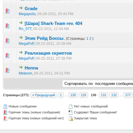
Grade
1 голос(ов) - 1 из 5 в среднем
1
2
3
4
5
Megapolis
,
09-26-2011, 05:44 PM
[Шара] Shark-Team rev. 404
1 голос(ов) - 1 из 5 в среднем
1
2
3
4
5
Ro_0TT
,
09-22-2011, 12:34 AM
Эпик Рейд Боссы.
(Страницы:
1
2
)
1 голос(ов) - 1 из 5 в среднем
1
2
3
4
5
MegaPvP
,
09-22-2011, 10:38 AM
Реализация скриптов
1 голос(ов) - 1 из 5 в среднем
1
2
3
4
5
MegaPvP
,
09-25-2011, 07:38 PM
Henna
1 голос(ов) - 1 из 5 в среднем
1
2
3
4
5
Metaron
,
09-25-2011, 04:31 PM
Страницы (277):
« Предыдущий
1
...
128
129
130
131
132
...
277
Новые сообщения
Нет новых сообщений
Горячие темы (новые сообщения)
Содержит 'Ваши сообщения'
Горячая тема (новых ообщений нет)
Закрытая тема