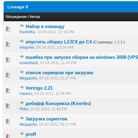
Lineage II
Обсуждение
/
Автор
Набор в команду
1 голос(ов) - 1 из 5 в среднем
1
2
3
4
5
RadimKa
,
10-06-2011, 07:38 PM
опустить сборку L2JC6 до C4
(Страницы:
1
2
3
)
1 голос(ов) - 1 из 5 в среднем
1
2
3
4
5
mego4el
,
09-28-2011, 10:34 PM
ошибка при запуске сборки на windows 2008 (VPS
1 голос(ов) - 1 из 5 в среднем
1
2
3
4
5
ruslanback
,
10-04-2011, 11:34 PM
список серверов при загрузке
1 голос(ов) - 1 из 5 в среднем
1
2
3
4
5
Megapolis
,
09-29-2011, 02:27 PM
Vertrigo 2.21
1 голос(ов) - 1 из 5 в среднем
1
2
3
4
5
lolpwnz
,
10-02-2011, 11:08 PM
дебафф Конорикса (Knoriks)
1 голос(ов) - 1 из 5 в среднем
1
2
3
4
5
RMor
,
10-02-2011, 11:48 PM
Загрузка скриптов
1 голос(ов) - 1 из 5 в среднем
1
2
3
4
5
Megapolis
,
10-02-2011, 09:27 PM
proff
1 голос(ов) - 1 из 5 в среднем
1
2
3
4
5