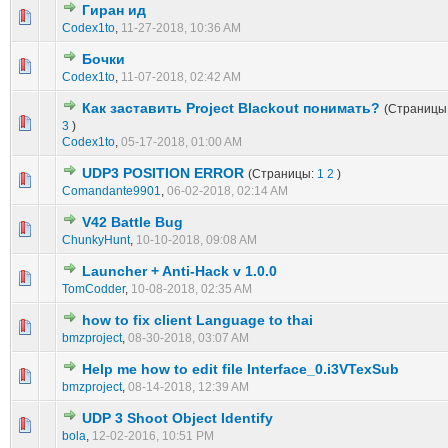
Гиран ид
0 голос(ов) - 0 из 5 в среднем
1
2
3
4
5
Codex1to
,
11-27-2018, 10:36 AM
Бочки
0 голос(ов) - 0 из 5 в среднем
1
2
3
4
5
Codex1to
,
11-07-2018, 02:42 AM
Как заставить Project Blackout понимать?
(Страницы
0 голос(ов) - 0 из 5 в среднем
1
2
3
4
5
3
)
Codex1to
,
05-17-2018, 01:00 AM
UDP3 POSITION ERROR
(Страницы:
1
2
)
0 голос(ов) - 0 из 5 в среднем
1
2
3
4
5
Comandante9901
,
06-02-2018, 02:14 AM
V42 Battle Bug
0 голос(ов) - 0 из 5 в среднем
1
2
3
4
5
ChunkyHunt
,
10-10-2018, 09:08 AM
Launcher + Anti-Hack v 1.0.0
0 голос(ов) - 0 из 5 в среднем
1
2
3
4
5
TomCodder
,
10-08-2018, 02:35 AM
how to fix client Language to thai
0 голос(ов) - 0 из 5 в среднем
1
2
3
4
5
bmzproject
,
08-30-2018, 03:07 AM
Help me how to edit file Interface_0.i3VTexSub
0 голос(ов) - 0 из 5 в среднем
1
2
3
4
5
bmzproject
,
08-14-2018, 12:39 AM
UDP 3 Shoot Object Identify
0 голос(ов) - 0 из 5 в среднем
1
2
3
4
5
bola
,
12-02-2016, 10:51 PM