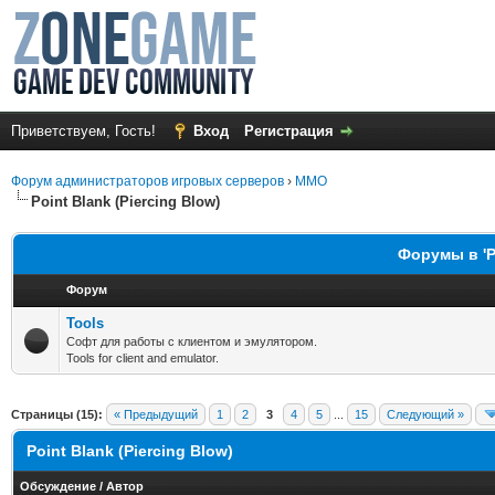
Приветствуем, Гость!
Вход
Регистрация
Форум администраторов игровых серверов
›
MMO
Point Blank (Piercing Blow)
Форумы в 'Po
Форум
Tools
Софт для работы с клиентом и эмулятором.
Tools for client and emulator.
Страницы (15):
« Предыдущий
1
2
3
4
5
...
15
Следующий »
Point Blank (Piercing Blow)
Обсуждение
/
Автор