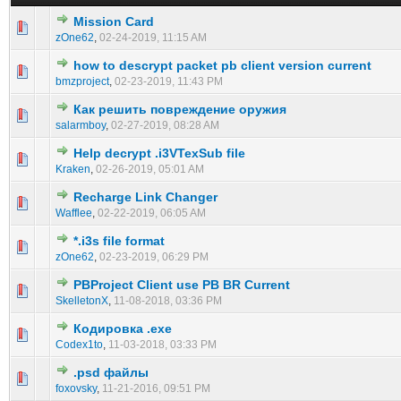
Mission Card
0 голос(ов) - 0 из 5 в среднем
1
2
3
4
5
zOne62
,
02-24-2019, 11:15 AM
how to descrypt packet pb client version current
0 голос(ов) - 0 из 5 в среднем
1
2
3
4
5
bmzproject
,
02-23-2019, 11:43 PM
Как решить повреждение оружия
0 голос(ов) - 0 из 5 в среднем
1
2
3
4
5
salarmboy
,
02-27-2019, 08:28 AM
Help decrypt .i3VTexSub file
0 голос(ов) - 0 из 5 в среднем
1
2
3
4
5
Kraken
,
02-26-2019, 05:01 AM
Recharge Link Changer
0 голос(ов) - 0 из 5 в среднем
1
2
3
4
5
Wafflee
,
02-22-2019, 06:05 AM
*.i3s file format
0 голос(ов) - 0 из 5 в среднем
1
2
3
4
5
zOne62
,
02-23-2019, 06:29 PM
PBProject Client use PB BR Current
0 голос(ов) - 0 из 5 в среднем
1
2
3
4
5
SkelletonX
,
11-08-2018, 03:36 PM
Кодировка .exe
0 голос(ов) - 0 из 5 в среднем
1
2
3
4
5
Codex1to
,
11-03-2018, 03:33 PM
.psd файлы
0 голос(ов) - 0 из 5 в среднем
1
2
3
4
5
foxovsky
,
11-21-2016, 09:51 PM