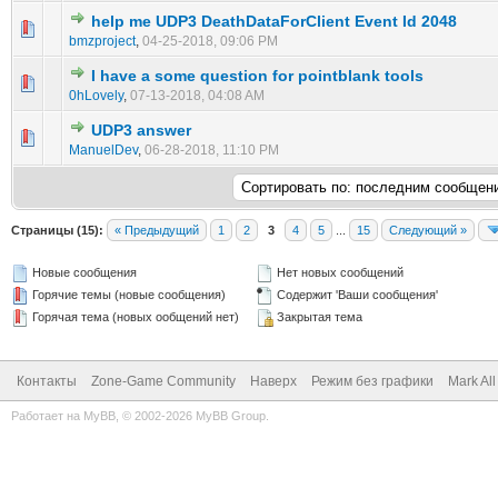
help me UDP3 DeathDataForClient Event Id 2048
0 голос(ов) - 0 из 5 в среднем
1
2
3
4
5
bmzproject
,
04-25-2018, 09:06 PM
I have a some question for pointblank tools
0 голос(ов) - 0 из 5 в среднем
1
2
3
4
5
0hLovely
,
07-13-2018, 04:08 AM
UDP3 answer
0 голос(ов) - 0 из 5 в среднем
1
2
3
4
5
ManuelDev
,
06-28-2018, 11:10 PM
Страницы (15):
« Предыдущий
1
2
3
4
5
...
15
Следующий »
Новые сообщения
Нет новых сообщений
Горячие темы (новые сообщения)
Содержит 'Ваши сообщения'
Горячая тема (новых ообщений нет)
Закрытая тема
Контакты
Zone-Game Community
Наверх
Режим без графики
Mark Al
Работает на
MyBB
, © 2002-2026
MyBB Group
.