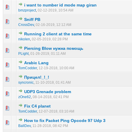
i want to number id mode map giran
0 голос(ов) - 0 из 5 в среднем
1
2
3
4
5
bmzproject
,
02-12-2019, 10:54 AM
Sniff PB
0 голос(ов) - 0 из 5 в среднем
1
2
3
4
5
CrossDev
,
02-16-2019, 12:12 AM
Running 2 client at the same time
0 голос(ов) - 0 из 5 в среднем
1
2
3
4
5
nikolen
,
02-05-2019, 02:28 PM
Piercing Blow нужна помощь
0 голос(ов) - 0 из 5 в среднем
1
2
3
4
5
PLight
,
01-26-2019, 01:11 AM
Arabic Lang
0 голос(ов) - 0 из 5 в среднем
1
2
3
4
5
TomCodder
,
12-19-2018, 10:00 AM
Прицел!_!_!
0 голос(ов) - 0 из 5 в среднем
1
2
3
4
5
syncronic
,
11-10-2018, 01:41 AM
UDP3 Grenade problem
0 голос(ов) - 0 из 5 в среднем
1
2
3
4
5
zOne62
,
08-14-2018, 02:41 PM
Fix C4 planet
0 голос(ов) - 0 из 5 в среднем
1
2
3
4
5
TomCodder
,
12-07-2018, 03:10 AM
How to fix Packet Ping Opcode 97 Udp 3
0 голос(ов) - 0 из 5 в среднем
1
2
3
4
5
BallDev
,
11-28-2018, 08:42 PM