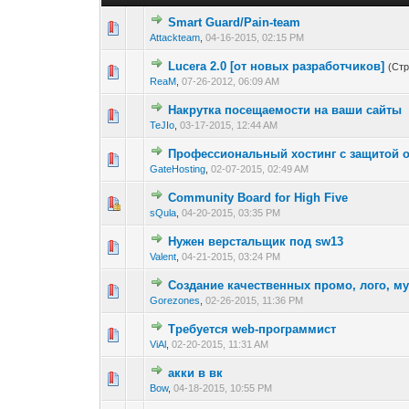
Smart Guard/Pain-team
0 голос(ов) - 0 из 
1
2
Attackteam
,
04-16-2015, 02:15 PM
Lucera 2.0 [от новых разработчиков]
(Ст
0 голос(ов) - 0 из 
1
2
ReaM
,
07-26-2012, 06:09 AM
Накрутка посещаемости на ваши сайты
1 голос(ов) 
1
2
TeJIo
,
03-17-2015, 12:44 AM
Профессиональный хостинг с защитой 
2 голос(ов) 
1
2
GateHosting
,
02-07-2015, 02:49 AM
Community Board for High Five
0 голос(ов) - 0 из 
1
2
sQula
,
04-20-2015, 03:35 PM
Нужен верстальщик под sw13
0 голос(ов) - 0 из 
1
2
Valent
,
04-21-2015, 03:24 PM
Создание качественных промо, лого, му
0 голос(ов) - 0 из 
1
2
Gorezones
,
02-26-2015, 11:36 PM
Требуется web-программист
0 голос(ов) - 0 из 
1
2
ViAl
,
02-20-2015, 11:31 AM
акки в вк
0 голос(ов) - 0 из 
1
2
Bow
,
04-18-2015, 10:55 PM