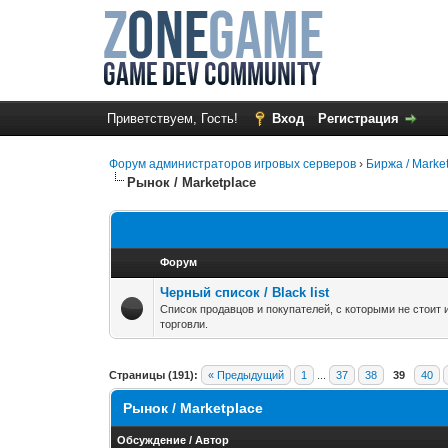
Приветствуем, Гость!
Вход
Регистрация
Форум администраторов игровых серверов
›
Биржа / Marke
Рынок / Marketplace
Форум
Черный список / Black list
Список продавцов и покупателей, с которыми не стоит
торговли.
Страницы (191):
« Предыдущий
1
...
37
38
39
40
Рынок / Marketplace
Обсуждение
/
Автор