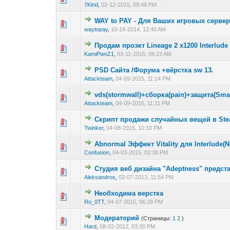
7Kind
,
02-12-2015, 09:49 PM
WAY to PAY - Для Ваших игровых серве
0 голос(ов) - 0 из 
1
2
waytopay
,
10-18-2014, 12:40 AM
Продам проэкт Lineage 2 x1200 Interlude
0 голос(ов) - 0 из 
1
2
KamiPwnZ1
,
03-11-2015, 09:23 AM
PSD Сайта /Форума +вёрстка sw 13.
0 голос(ов) - 0 из 
1
2
Attackteam
,
04-09-2015, 11:14 PM
vds(stormwall)+сборка(pain)+защита(Sma
0 голос(ов) - 0 из 
1
2
Attackteam
,
04-09-2015, 11:11 PM
Скрипт продажи случайных вещей в St
0 голос(ов) - 0 из 
1
2
Twinker
,
04-08-2015, 10:10 PM
Abnormal Эффект Vitality для Interlude(N
0 голос(ов) - 0 из 
1
2
Confusion
,
04-03-2015, 02:38 PM
Студия веб дизайна "Adeptness" предст
0 голос(ов) - 0 из 
1
2
Aleksandros
,
02-07-2013, 11:54 PM
Необходима верстка
0 голос(ов) - 0 из 
1
2
Ro_0TT
,
04-07-2015, 06:29 PM
Модераторий
(Страницы:
1
2
)
0 голос(ов) - 0 из 
1
2
Hard
,
08-02-2012, 03:20 PM