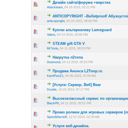
Дизайн сайта/форума +верстка
0 голос(ов) - 0 из 
1
2
Attackteam
,
04-16-2015, 02:21 PM
ANTICOPYRIGHT –Bulletproof/ Абузоусто
0 голос(ов) - 0 из 
1
2
anticopyright
,
04-15-2015, 08:00 PM
Куплю альтернативу Lameguard
0 голос(ов) - 0 из 
1
2
Valent
,
04-14-2015, 03:05 PM
STEAM gift GTA V
0 голос(ов) - 0 из 
1
2
MrTesla
,
04-11-2015, 08:03 PM
Накрутка л2топа
0 голос(ов) - 0 из 
1
2
Deamond
,
04-12-2015, 05:53 PM
Продажа Анонса L2Toop.ru
1 голос(ов) 
1
2
KamiPwnZ1
,
04-06-2015, 07:09 AM
[Услуги: Сервер, Веб] Bear
2 голос(ов) - 3
1
2
Double
,
10-02-2014, 07:17 PM
Высококлассный сервис по организации
0 голос(ов) - 0 из 
1
2
BlackPR
,
04-11-2015, 05:51 PM
Промо ролики для игровых серверов (л
0 голос(ов) - 0 из 
1
2
SpeedWarrioR
,
12-07-2014, 02:30 AM
Услуги веб-дизайна.
0 голос(ов) - 0 из 
1
2