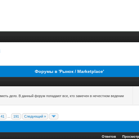
t
Форумы в 'Рынок / Marketplace'
 иметь дело. В данный форум попадают все, кто замечен в нечестном ведении
41
...
191
Следующий »
Ответов
Просмот