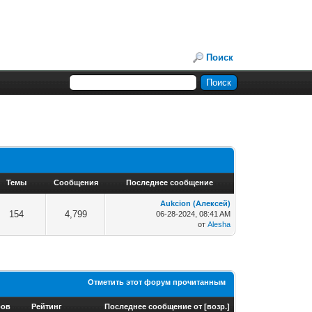
Поиск
Темы
Сообщения
Последнее сообщение
Aukcion (Алексей)
154
4,799
06-28-2024, 08:41 AM
от
Alesha
Отметить этот форум прочитанным
ров
Рейтинг
Последнее сообщение от
[
возр.
]