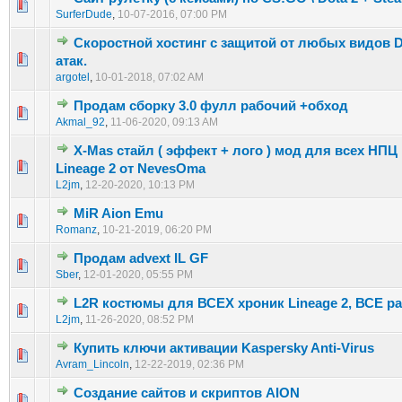
0 голос(ов) - 0 из 5 в среднем
1
2
3
4
5
SurferDude
,
10-07-2016, 07:00 PM
Скоростной хостинг с защитой от любых видов
0 голос(ов) - 0 из 5 в среднем
1
2
3
4
5
атак.
argotel
,
10-01-2018, 07:02 AM
Продам сборку 3.0 фулл рабочий +обход
0 голос(ов) - 0 из 5 в среднем
1
2
3
4
5
Akmal_92
,
11-06-2020, 09:13 AM
X-Mas стайл ( эффект + лого ) мод для всех НПЦ 
0 голос(ов) - 0 из 5 в среднем
1
2
3
4
5
Lineage 2 от NevesOma
L2jm
,
12-20-2020, 10:13 PM
MiR Aion Emu
0 голос(ов) - 0 из 5 в среднем
1
2
3
4
5
Romanz
,
10-21-2019, 06:20 PM
Продам advext IL GF
0 голос(ов) - 0 из 5 в среднем
1
2
3
4
5
Sber
,
12-01-2020, 05:55 PM
L2R костюмы для ВСЕХ хроник Lineage 2, ВСЕ р
0 голос(ов) - 0 из 5 в среднем
1
2
3
4
5
L2jm
,
11-26-2020, 08:52 PM
Купить ключи активации Kaspersky Anti-Virus
0 голос(ов) - 0 из 5 в среднем
1
2
3
4
5
Avram_Lincoln
,
12-22-2019, 02:36 PM
Создание сайтов и скриптов AION
0 голос(ов) - 0 из 5 в среднем
1
2
3
4
5