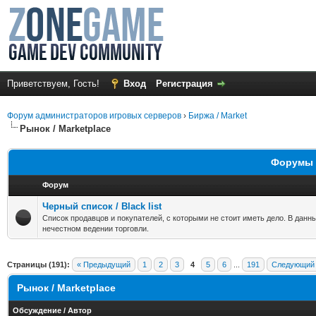
Приветствуем, Гость!
Вход
Регистрация
Форум администраторов игровых серверов
›
Биржа / Market
Рынок / Marketplace
Форумы в
Форум
Черный список / Black list
Список продавцов и покупателей, с которыми не стоит иметь дело. В данн
нечестном ведении торговли.
Страницы (191):
« Предыдущий
1
2
3
4
5
6
...
191
Следующий
Рынок / Marketplace
Обсуждение
/
Автор