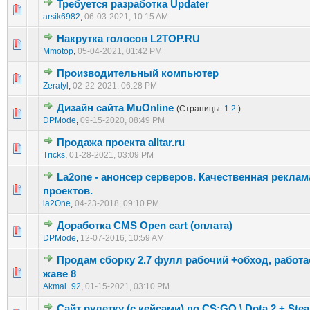
Требуется разработка Updater
0 голос(ов) - 0 из 5 в среднем
1
2
3
4
5
arsik6982
,
06-03-2021, 10:15 AM
Накрутка голосов L2TOP.RU
0 голос(ов) - 0 из 5 в среднем
1
2
3
4
5
Mmotop
,
05-04-2021, 01:42 PM
Производительный компьютер
1 голос(ов) - 5 из 5 в среднем
1
2
3
4
5
Zeratyl
,
02-22-2021, 06:28 PM
Дизайн сайта MuOnline
(Страницы:
1
2
)
0 голос(ов) - 0 из 5 в среднем
1
2
3
4
5
DPMode
,
09-15-2020, 08:49 PM
Продажа проекта alltar.ru
0 голос(ов) - 0 из 5 в среднем
1
2
3
4
5
Tricks
,
01-28-2021, 03:09 PM
La2one - анонсер серверов. Качественная реклам
0 голос(ов) - 0 из 5 в среднем
1
2
3
4
5
проектов.
la2One
,
04-23-2018, 09:10 PM
Доработка CMS Open cart (оплата)
0 голос(ов) - 0 из 5 в среднем
1
2
3
4
5
DPMode
,
12-07-2016, 10:59 AM
Продам сборку 2.7 фулл рабочий +обход, работа
1 голос(ов) - 5 из 5 в среднем
1
2
3
4
5
жаве 8
Akmal_92
,
01-15-2021, 03:10 PM
Сайт рулетку (с кейсами) по CS:GO \ Dota 2 + Ste