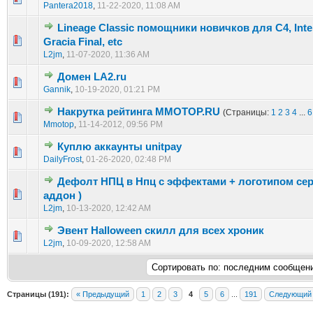
Pantera2018
,
11-22-2020, 11:08 AM
Lineage Classic помощники новичков для C4, Inter
0 голос(ов) - 0 из 5 в среднем
1
2
3
4
5
Gracia Final, etc
L2jm
,
11-07-2020, 11:36 AM
Домен LA2.ru
0 голос(ов) - 0 из 5 в среднем
1
2
3
4
5
Gannik
,
10-19-2020, 01:21 PM
Накрутка рейтинга MMOTOP.RU
(Страницы:
1
2
3
4
...
6
0 голос(ов) - 0 из 5 в среднем
1
2
3
4
5
Mmotop
,
11-14-2012, 09:56 PM
Куплю аккаунты unitpay
0 голос(ов) - 0 из 5 в среднем
1
2
3
4
5
DailyFrost
,
01-26-2020, 02:48 PM
Дефолт НПЦ в Нпц с эффектами + логотипом сер
0 голос(ов) - 0 из 5 в среднем
1
2
3
4
5
аддон )
L2jm
,
10-13-2020, 12:42 AM
Эвент Halloween скилл для всех хроник
0 голос(ов) - 0 из 5 в среднем
1
2
3
4
5
L2jm
,
10-09-2020, 12:58 AM
Страницы (191):
« Предыдущий
1
2
3
4
5
6
...
191
Следующий