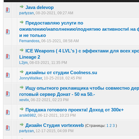
Java delevop
1 голос(ов) - 5 из 5 в среднем
1
2
3
4
5
partyzan
,
08-20-2021, 09:27 AM
Предоставляю услуги по
оживлению\наполнению\поднятию активности\ на 
1 голос(ов) - 5 из 5 в среднем
1
2
3
4
5
и не только
Fernandoss
,
06-15-2021, 08:58 AM
ICE Weapons ( 4 LVL's ) с эффектами для всех хр
0 голос(ов) - 0 из 5 в среднем
1
2
3
4
5
Lineage 2
L2jm
,
08-03-2021, 11:35 PM
дизайны от студии Coolness.su
0 голос(ов) - 0 из 5 в среднем
1
2
3
4
5
JonnyWallker
,
10-25-2018, 02:45 PM
Ищу опытного рекламщика чтобы совместно де
0 голос(ов) - 0 из 5 в среднем
1
2
3
4
5
готовый сервер Донат - 50 на 50.-
xevilx
,
06-22-2021, 02:23 PM
Продажа готового проекта! Доход от 300к+
0 голос(ов) - 0 из 5 в среднем
1
2
3
4
5
arsik6982
,
06-12-2021, 10:23 PM
Дизайн Студия vortexweb
(Страницы:
1
2
3
)
0 голос(ов) - 0 из 5 в среднем
1
2
3
4
5
partyzan
,
12-17-2015, 04:09 PM