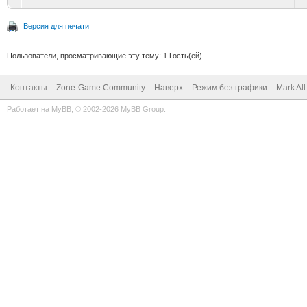
Версия для печати
Пользователи, просматривающие эту тему: 1 Гость(ей)
Контакты
Zone-Game Community
Наверх
Режим без графики
Mark Al
Работает на
MyBB
, © 2002-2026
MyBB Group
.