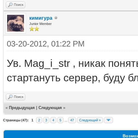
Поиск
кимигура
Junior Member
03-20-2012, 01:22 PM
Ув. Mag_i_str , никак поня
стартануть сервер, буду б
Поиск
«
Предыдущая
|
Следующая
»
Страницы (47):
1
2
3
4
5
...
47
Следующий »
Возмож