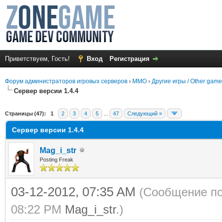
Приветствуем, Гость!
Вход
Регистрация
Форум администраторов игровых серверов
›
MMO
›
Другие игры / Other gam
Сервер версии 1.4.4
среднем
Страницы (47):
1
2
3
4
5
...
47
Следующий »
Сервер версии 1.4.4
Mag_i_str
Posting Freak
03-12-2012, 07:35 AM
(Сообщение по
08:22 PM
Mag_i_str
.)