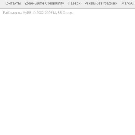
Контакты
Zone-Game Community
Наверх
Режим без графики
Mark Al
Работает на
MyBB
, © 2002-2026
MyBB Group
.