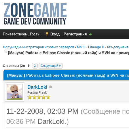
Приветствуем, Гость!
Вход
Регистрация
Форум администраторов игровых серверов
›
MMO
›
Lineage II
›
Тех-документ
[Мануал] Работа с Eclipse Classic (полный гайд) и SVN на прим
среднем
Страницы (2):
1
2
Следующий »
[Мануал] Работа с Eclipse Classic (полный гайд) и SVN на
DarkLoki
Posting Freak
11-22-2008, 02:03 PM
(Сообщение по
06:36 PM
DarkLoki
.)