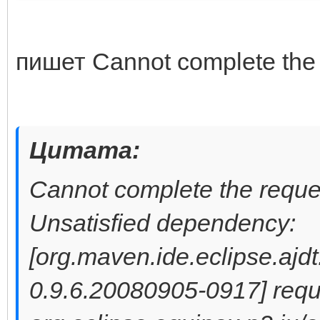
пишет Сannot complete the r
Цитата:
Cannot complete the reques
Unsatisfied dependency:
[org.maven.ide.eclipse.ajdt
0.9.6.20080905-0917] requi