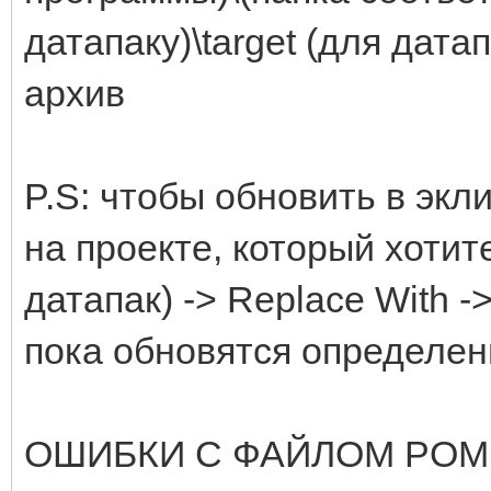
датапаку)\target (для дата
архив
P.S: чтобы обновить в эк
на проекте, который хотит
датапак) -> Replace With ->
пока обновятся определе
ОШИБКИ С ФАЙЛОМ POM.X