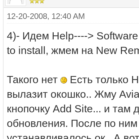
12-20-2008, 12:40 AM
4)- Идем Help----> Software
to install, жмем на New Re
Такого нет
Есть только He
вылазит окошко.. Жму Aviab
кнопочку Add Site... и та
обновления. После по ним п
устанавливалось ок.. А вот