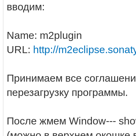
вводим:
Name: m2plugin
URL:
http://m2eclipse.sonat
Принимаем все соглашения
перезагрузку программы.
После жмем Window--- show v
(можно в верхнем окошке в