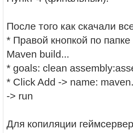
После того как скачали в
* Правой кнопкой по папке с
Maven build...
* goals: clean assembly:as
* Click Add -> name: maven.t
-> run
Для копиляции геймсервер