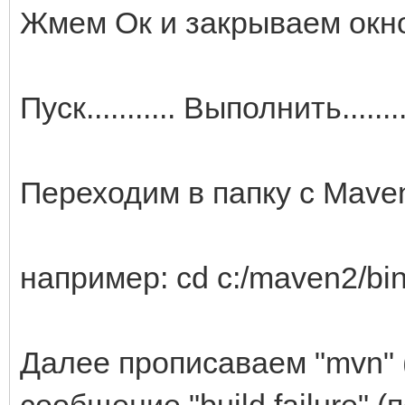
Жмем Ок и закрываем окн
Пуск........... Выполнить.......
Переходим в папку с Maven
например: cd c:/maven2/bi
Далее прописаваем "mvn" (
сообщение "build failure" 