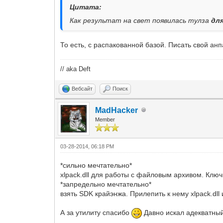
Цитата:
Как результат на свет появилась тулза
дл
То есть, с распакованной базой. Писать свой ан
// aka Deft
Вебсайт
Поиск
MadHacker
Member
03-28-2014, 06:18 PM
*сильно мечтательно*
xlpack.dll для работы с файловым архивом. Ключ
*запредельно мечтательно*
взять SDK крайэнжа. Прилепить к нему xlpack.dll
А за утилиту спасибо
Давно искал адекватный