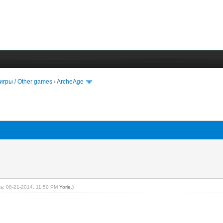
игры / Other games
›
ArcheAge
ь: 08-21-2014, 11:50 PM
Yorie
.)