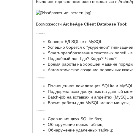
Было инетересно немножко покопаться в ArcheAge
Возможности
ArcheAge Client Database Tool
:
-= Convert =-
Конверт БД SQLite в MySQL;
Успешно борется с "укуренной" типизацией S
Smart-преобразования текстовых полей - в 
Подробный лог: Где? Когда? Чаво?
Время работы на хорошей машине порядка 5
Автоматическое создание первичных ключе
-= Translate =-
Полноценная локализация SQLite и MySQL б
Поддержка всех доступных на данный момент
Batch-job на вставках и апдейтах (MySQL on
Время работы для MySQL менее минуты;
-= Compare =-
Сравнения двух SQLite баз;
Обнаружение новых таблиц;
Обнаружение удаленных таблиц;