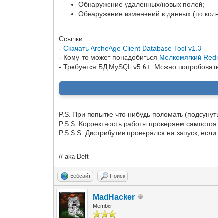
Обнаружение удаленных/новых полей;
Обнаружение изменений в данных (по кол-в
Ссылки:
-
Скачать ArcheAge Client Database Tool v1.3
- Кому-то может понадобиться
Мелкомягкий Redi
- Требуется БД MySQL v5.6+. Можно попробовать
P.S. При попытке что-нибудь поломать (подсуну
P.S.S. Корректность работы проверяем самостоят
P.S.S.S. Дистрибутив проверялся на запуск, есл
// aka Deft
Вебсайт
Поиск
MadHacker
Member