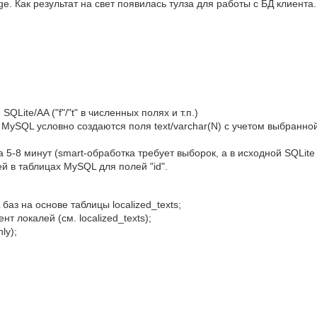
. Как результат на свет появилась тулза для работы с БД клиента.
QLite/AA ("f"/"t" в численных полях и т.п.)
MySQL условно создаются поля text/varchar(N) с учетом выбранной 
-8 минут (smart-обработка требует выборок, а в исходной SQLite 
й в таблицах MySQL для полей "id".
аз на основе таблицы localized_texts;
 локалей (см. localized_texts);
ly);