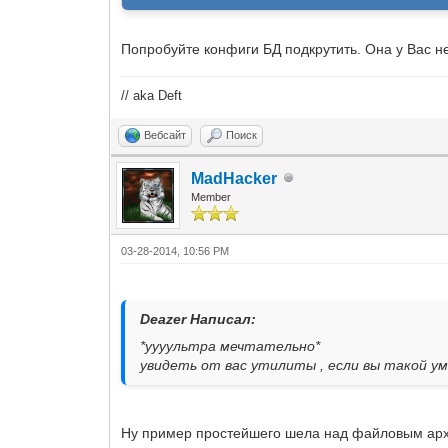
Попробуйте конфиги БД подкрутить. Она у Вас н
// aka Deft
Вебсайт
Поиск
MadHacker
Member
03-28-2014, 10:56 PM
Deazer Написал:
*уууультра мечтательно*
увидеть от вас утилиты , если вы такой у
Ну пример простейшего шела над файловым архи