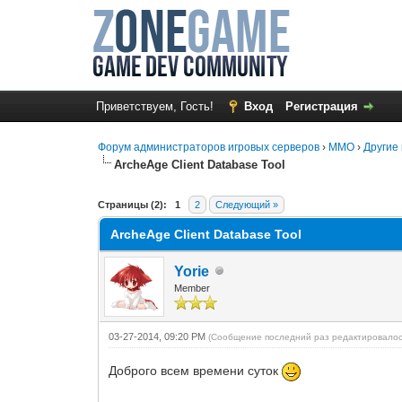
Приветствуем, Гость!
Вход
Регистрация
Форум администраторов игровых серверов
›
MMO
›
Другие 
ArcheAge Client Database Tool
1 Голос(ов) - 5 в среднем
1
2
3
4
5
Страницы (2):
1
2
Следующий »
ArcheAge Client Database Tool
Yorie
Member
03-27-2014, 09:20 PM
(Сообщение последний раз редактировалос
Доброго всем времени суток