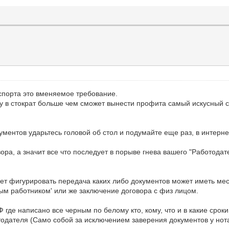
аспорта это вменяемое требование.
у в стократ больше чем сможет вынести профита самый искусный с
кументов ударьтесь головой об стол и подумайте еще раз, в интерне
ра, а значит все что последует в порыве гнева вашего "Работодат
т фигурировать передача каких либо документов может иметь мес
ым работником' или же заключение договора с физ лицом.
РФ где написано все черным по белому кто, кому, что и в какие сро
одателя (Само собой за исключением заверения документов у нота