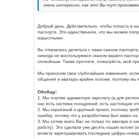
очень интересно, как это Вы тут прокомм
Добрый день. Действительно, чтобы попасть в н
паспорта. Это единственное, что мы можем попро
корыстными.
Вы отказались делиться с нами сканом паспорт
никогда не воспользуемся сканом вашего паспор
спокойным. Также прочтите, пожалуйста, мой пр
Мы приносим свои глубочайшие извинения, если
общения и аватары крайне похожи, поэтому мы 
Добавлено через 20 минут
Обобщу:
1. Мы платим адекватную зарплату (а для регио
нас есть система поощрений, есть настоящие от
2. Мы серьёзный и крупный проект, поэтому треб
ошибку, потому что у разработчика был завал на
3. Мы хотим знать Вас не только по аватаре и н
работу). Это сделали уже десять наших коллег (
можете заретушировать последние цифры номера