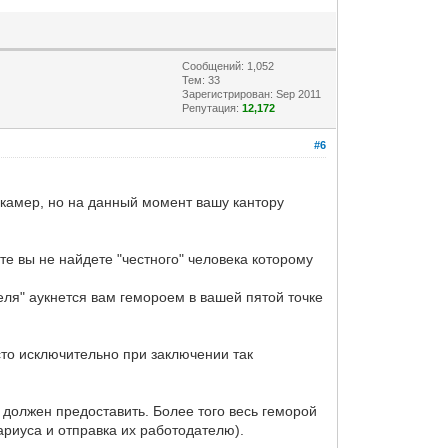
Сообщений: 1,052
Тем: 33
Зарегистрирован: Sep 2011
Репутация:
12,172
#6
камер, но на данный момент вашу кантору
те вы не найдете "честного" человека которому
еля" аукнется вам гемороем в вашей пятой точке
то исключительно при заключении так
ки должен предоставить. Более того весь геморой
риуса и отправка их работодателю).