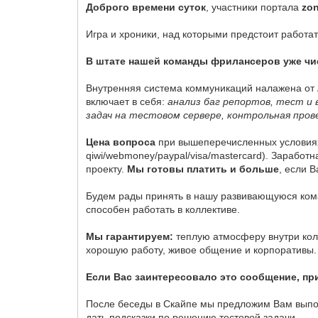
Доброго времени суток
, участники портала
zo
Игра и хроники, над которыми предстоит работат
В штате нашей команды фрилансеров уже чи
Внутренняя система коммуникаций налажена от А
включает в себя:
анализ баг репортов, тест и
задач на тестовом сервере, контрольная прове
Цена вопроса
при вышеперечисленных условиях
qiwi/webmoney/paypal/visa/mastercard). Заработ
проекту.
Мы готовы платить и больше
, если 
Будем рады принять в нашу развивающуюся ко
способен работать в коллективе.
Мы гарантируем:
теплую атмосферу внутри кол
хорошую работу, живое общение и корпоративы.
Если Вас заинтересовало это сообщение, пр
После беседы в Скайпе мы предложим Вам выполн
дать подсказки по решению тестовой задачи.