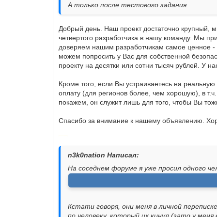
А только после тестового задания.
Добрый день. Наш проект достаточно крупный, м
четвертого разработчика в нашу команду. Мы при
доверяем нашим разработчикам самое ценное - н
можем попросить у Вас для собственной безопас
проекту на десятки или сотни тысяч рублей. У н
Кроме того, если Вы устраиваетесь на реальную 
оплату (для регионов более, чем хорошую), в т.ч
покажем, он служит лишь для того, чтобы Вы тож
Спасибо за внимание к нашему объявлению. Хо
Добавлено через 12 минут
n3k0nation Написал:
На соседнем форуме я уже просил одного че
Кстати говоря, они меня в личной переписк
по человеку, который их кинул (зато у меня