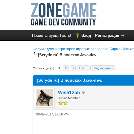
Приветствуем, Гость!
Вход
Регистрация
Форум администраторов игровых серверов
›
Биржа / Marke
[Scryde.ru] В поисках Java-dev.
0 Голос(ов) - 0 в среднем
1
2
3
4
5
Страницы (5):
1
2
3
4
5
Следующий »
[Scryde.ru] В поисках Java-dev.
Wise1255
Junior Member
09-09-2017, 12:16 PM