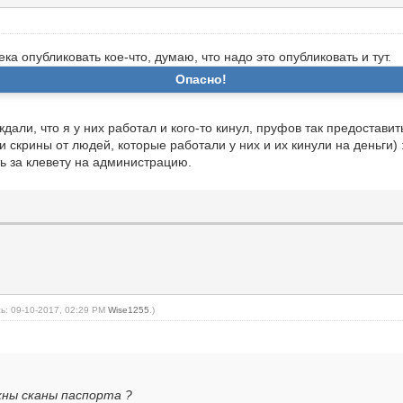
а опубликовать кое-что, думаю, что надо это опубликовать и тут.
Опасно!
дали, что я у них работал и кого-то кинул, пруфов так предостави
 скрины от людей, которые работали у них и их кинули на деньги) :
ь за клевету на администрацию.
ь: 09-10-2017, 02:29 PM
Wise1255
.)
жны сканы паспорта ?