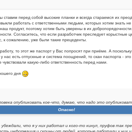
ы ставим перед собой высокие планки и всегда стараемся их прео
выкли работать с ответственными людьми, которых хотим знать не 
аш продукт, поэтому хотим быть уверены в их добропорядочности. 
ности. Согласитесь, что если разработчик преследует корыстные це
ас, к сожалению, уже были такие прецеденты.
работу, то этот же паспорт у Вас попросят при приёме. А посколь
. у нас есть отпускные и система поощрений, то скан паспорта - эт
е чувствовали какую-либо ответственность перед нами.
рошего дня
ловека опубликовать кое-что, думаю, что надо это опубликоват
Опасно!
е убеждали, что я у них работал и кого-то кинул, пруфов так п
 есть информация и скрины от людей, которые работали у них и их