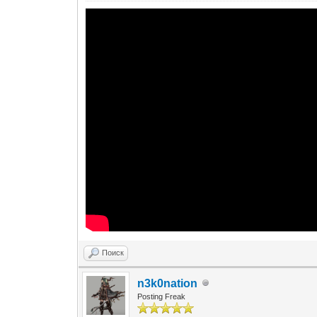
Поиск
n3k0nation
Posting Freak