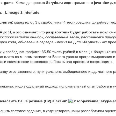
ne-game
. Команда проекта
Scryde.ru
ищет грамотного
java-dev
для
ь -
Lineage 2 Interlude
.
слятся:
маркетолог, 3 разработчика, 4 тестировщика, дизайнер, м
 до Я, а это означает, что
разработчик будет работать исключи
 воспроизведение ошибок, составление задач, расстановка прио
рка кода, обновление сервера
- лежит на ДРУГИХ участниках прое
 и свободном графике: 35-50 тысяч рублей в месяц + бонусы (еж
ная плата во многом зависит от Вашего уровня программирования и 
Ваши возможности позволяют работать над проектом сверх нормы.
манду
ответственного
,
пунктуального
,
амбициозного
и
адекватного
р
лектива, индивидуальный подход, положительный опыт работы в у
исылайте Ваше резюме (CV) в скайп:
ить тестовое задание, в ходе которого наши разработчики оценят