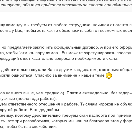
ентируете, ибо тут
придется
отвечать за клевету на админис
ашу команду мы требуем от любого сотрудника, начиная от агента 
сить у Вас, чтобы хоть как-то обезопасить себя от возможных посл
а, но предлагаете заключить официальный договор. А при его офо
та, чтобы "отмыть пару лямов". Вы можете заретушировать после
едыдущий ответ касательно вопроса о необходимости скана.
 действительно спутали Вас с другим кандидатом, с которым обща
могли ошибиться. Спасибо за внимание к нашей теме
нов намного выше, чем среднюю). Платим еженедельно, без задерж
пускные (после года работы).
уем ответственного отношения к работе. Тысячам игроков не объяс
 другой работе. Есть дедлайны.
икнейму, поэтому действительно требуем скан паспорта при приёме
в т.ч. все три разработчика, которых мы нашли благодаря этому фор
, чтобы быть в спокойствии.